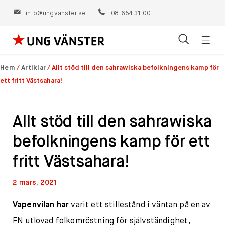
info@ungvanster.se
08-654 31 00
Öppn
Hoppa
navig
till
Hem
/
Artiklar
/
Allt stöd till den sahrawiska befolkningens kamp för
innehåll
ett fritt Västsahara!
Allt stöd till den sahrawiska
befolkningens kamp för ett
fritt Västsahara!
2 mars, 2021
Vapenvilan har
varit ett stillestånd i väntan på en av
FN utlovad folkomröstning för självständighet,