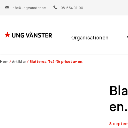
info@ungvanster.se
08-654 31 00
Organisationen
Hoppa
till
innehåll
Hem
/
Artiklar
/
Blatterea. Två för priset av en.
Bla
en.
8 septem