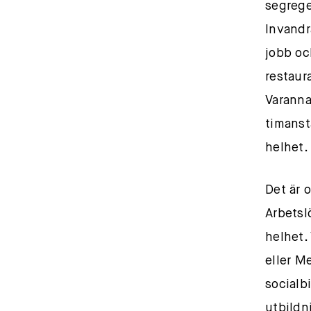
segrege
Invandr
jobb oc
restaur
Varanna
timanst
helhet.
Det är 
Arbetsl
helhet.
eller M
socialb
utbildn