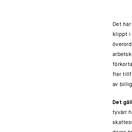
Det har 
klippt 
överord
arbetsk
förkorta
fler ti
av billi
Det gäl
tyvärr 
skattes