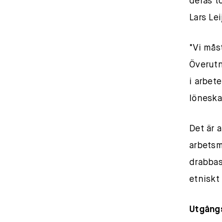
deras t
Lars Le
"Vi måst
Överutny
i arbet
löneska
Det är 
arbetsm
drabbas
etniskt
Utgångs