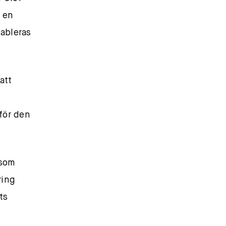
t en
tableras
att
 för den
 som
ring
ts