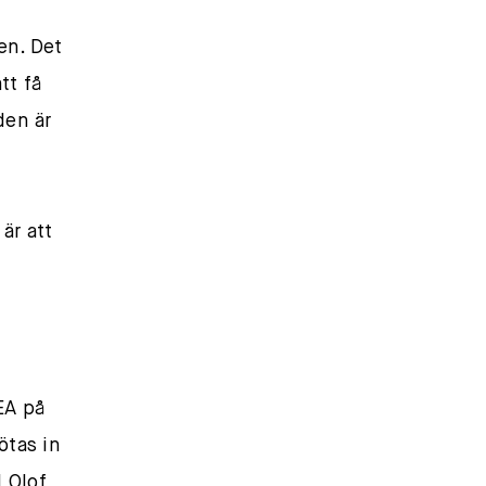
en. Det
tt få
den är
 är att
REA på
ötas in
l Olof