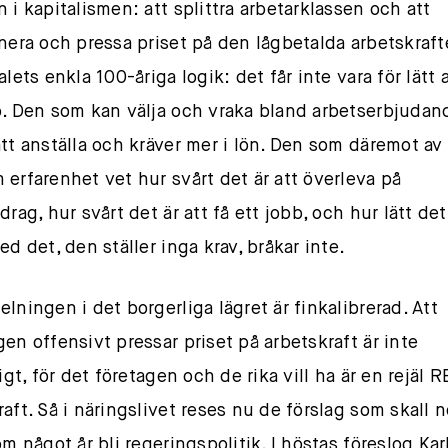
n i kapitalismen: att splittra arbetarklassen och att
inera och pressa priset på den lågbetalda arbetskraft
alets enkla 100-åriga logik: det får inte vara för lätt a
b. Den som kan välja och vraka bland arbetserbjudan
att anställa och kräver mer i lön. Den som däremot av
 erfarenhet vet hur svårt det är att överleva på
drag, hur svårt det är att få ett jobb, och hur lätt det
ed det, den ställer inga krav, bråkar inte.
elningen i det borgerliga lägret är finkalibrerad. Att
gen offensivt pressar priset på arbetskraft är inte
ligt, för det företagen och de rika vill ha är en rejäl 
raft. Så i näringslivet reses nu de förslag som skall n
om något år bli regeringspolitik. I höstas föreslog Kar