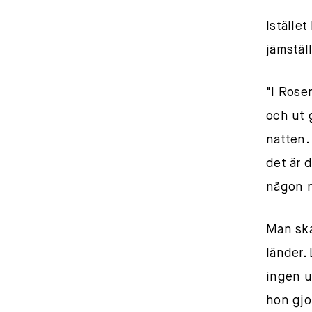
Istället
jämstäl
"I Rose
och ut 
natten.
det är 
någon n
Man ska 
länder.
ingen u
hon gjor