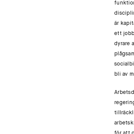
funktio
discipl
är kapit
ett job
dyrare 
plågsam
socialbi
bli av m
Arbetsd
regerin
tillräck
arbetsk
för att 