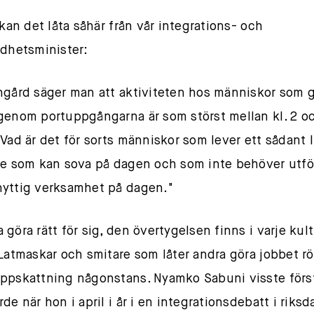
 kan det låta såhär från vår integrations- och
ldhetsminister:
ngård säger man att aktiviteten hos människor som g
genom portuppgångarna är som störst mellan kl. 2 o
 Vad är det för sorts människor som lever ett sådant l
de som kan sova på dagen och som inte behöver utfö
yttig verksamhet på dagen."
göra rätt för sig, den övertygelsen finns i varje kultu
 Latmaskar och smitare som låter andra göra jobbet r
ppskattning någonstans. Nyamko Sabuni visste förs
de när hon i april i år i en integrationsdebatt i riks