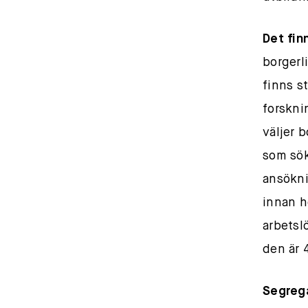
Det fin
borgerl
finns s
forskni
väljer 
som sök
ansökni
innan h
arbetsl
den är 
Segreg