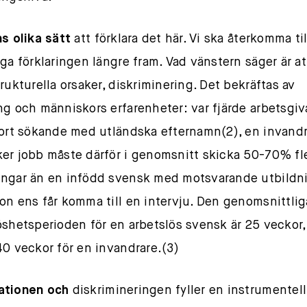
ns olika sätt
att förklara det här. Vi ska återkomma ti
iga förklaringen längre fram. Vad vänstern säger är at
trukturella orsaker, diskriminering. Det bekräftas av
ng och människors erfarenheter: var fjärde arbetsgiv
bort sökande med utländska efternamn(2), en invand
er jobb måste därför i genomsnitt skicka 50-70% fl
ngar än en infödd svensk med motsvarande utbildn
on ens får komma till en intervju. Den genomsnittlig
öshetsperioden för en arbetslös svensk är 25 veckor
40 veckor för en invandrare.(3)
ationen och
diskrimineringen fyller en instrumentell