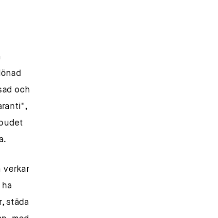
n
vlönad
nsad och
ranti",
tbudet
a.
n verkar
 ha
, städa