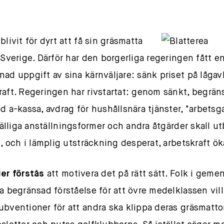
blivit för dyrt att få sin gräsmatta
i Sverige. Därför har den borgerliga regeringen fått e
nad uppgift av sina kärnväljare: sänk priset på låga
raft. Regeringen har rivstartat: genom sänkt, begrä
d a-kassa, avdrag för hushållsnära tjänster, "arbetsga
llfälliga anställningsformer och andra åtgärder skall u
g, och i lämplig utsträckning desperat, arbetskraft ök
ler förstås
att motivera det på rätt sätt. Folk i geme
ha begränsad förståelse för att övre medelklassen vill
ubventioner för att andra ska klippa deras gräsmattor