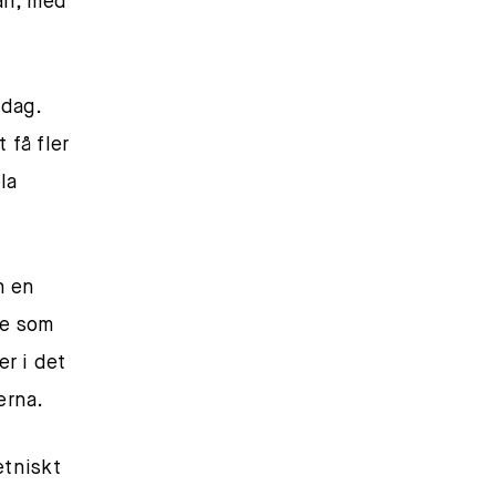
man, med
 dag.
 få fler
la
h en
De som
er i det
erna.
etniskt