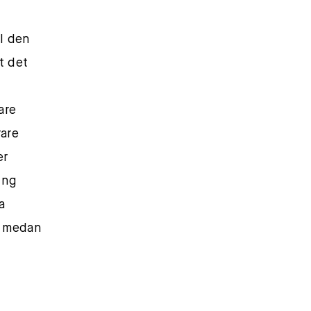
ll den
t det
are
rare
er
ing
a
, medan