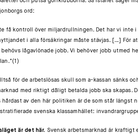
oaletter och putsa golfklubborna. Så istället säger 
ijonborgs ord:
e få kontroll över miljardrullningen. Det har vi inte i
ttjandet i alla försäkringar måste stävjas. […] För att
e behövs lågavlönade jobb. Vi behöver jobb utmed he
lan."(1)
alltså för de arbetslösas skull som a-kassan sänks oc
arknad med riktigt dåligt betalda jobb ska skapas. 
 hårdast av den här politiken är de som står längst n
 stratifierade svenska klassamhället: invandrargrupp
läget är det här.
Svensk arbetsmarknad är kraftigt 