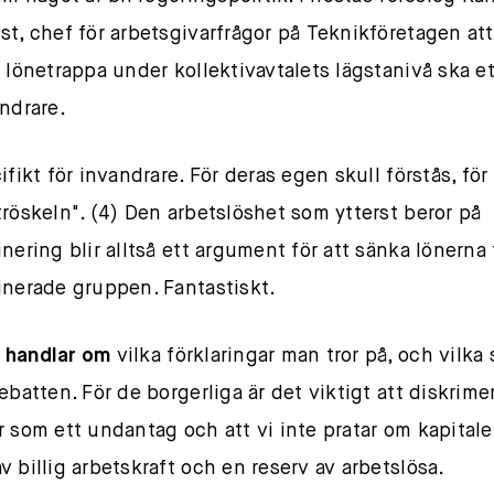
st, chef för arbetsgivarfrågor på Teknikföretagen at
d lönetrappa under kollektivavtalets lägstanivå ska e
andrare.
ifikt för invandrare. För deras egen skull förstås, för 
tröskeln". (4) Den arbetslöshet som ytterst beror på
inering blir alltså ett argument för att sänka lönerna
inerade gruppen. Fantastiskt.
 handlar om
vilka förklaringar man tror på, och vilka
ebatten. För de borgerliga är det viktigt att diskrime
r som ett undantag och att vi inte pratar om kapitale
v billig arbetskraft och en reserv av arbetslösa.