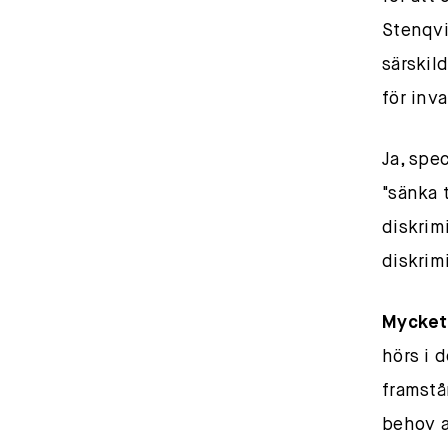
Stenqvi
särskil
för inv
Ja, spec
"sänka 
diskrim
diskrim
Mycket
hörs i d
framstå
behov a