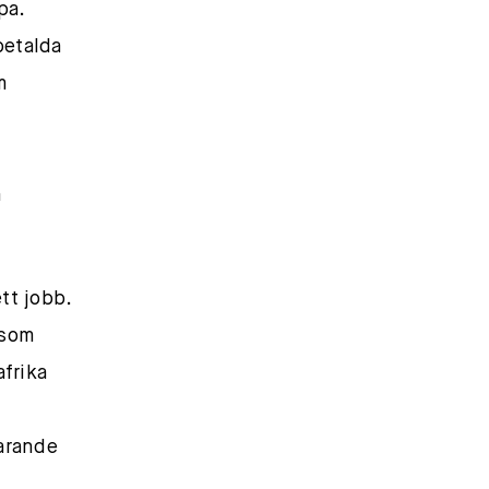
pa.
betalda
m
m
tt jobb.
 som
afrika
arande