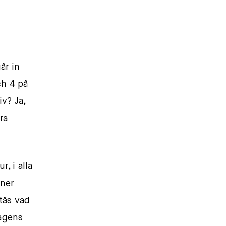
år in
ch 4 på
iv? Ja,
ra
r, i alla
öner
tås vad
dagens