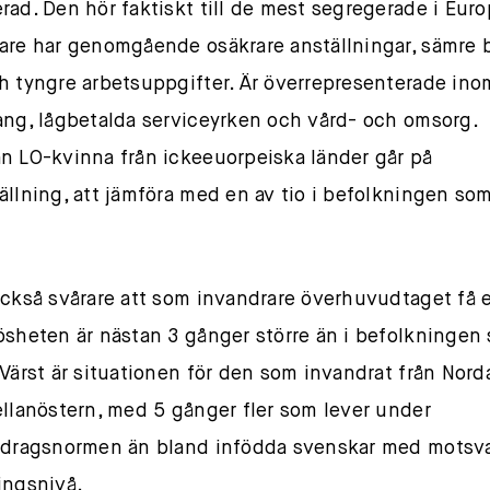
rad. Den hör faktiskt till de mest segregerade i Euro
are har genomgående osäkrare anställningar, sämre 
h tyngre arbetsuppgifter. Är överrepresenterade ino
ang, lågbetalda serviceyrken och vård- och omsorg.
n LO-kvinna från ickeeuorpeiska länder går på
ällning, att jämföra med en av tio i befolkningen so
också svårare att som invandrare överhuvudtaget få e
ösheten är nästan 3 gånger större än i befolkningen
 Värst är situationen för den som invandrat från Nord
ellanöstern, med 5 gånger fler som lever under
idragsnormen än bland infödda svenskar med motsv
ingsnivå.