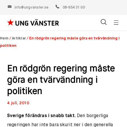
info@ungvanster.se
08-654 31 00
Öppn
Hoppa
navig
till
Hem
/
Artiklar
/
En rödgrön regering måste göra en tvärvändning i
innehåll
politiken
En rödgrön regering måste
göra en tvärvändning i
politiken
4 juli, 2010
Sverige förändras i snabb takt.
Den borgerliga
regeringen har inte bara skurit ner i den generella