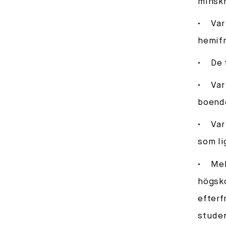
minsk
Var
hemifr
De 
Var
boend
Var
som li
Mel
högsko
efterf
stude