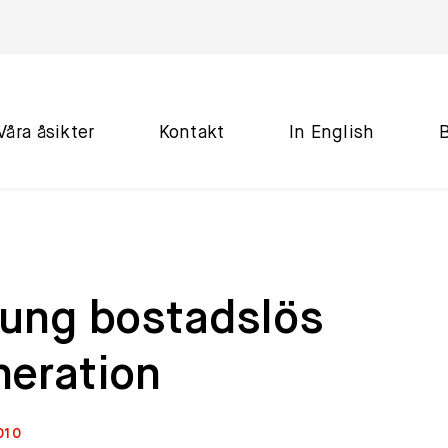
Våra åsikter
Kontakt
In English
 ung bostadslös
neration
010