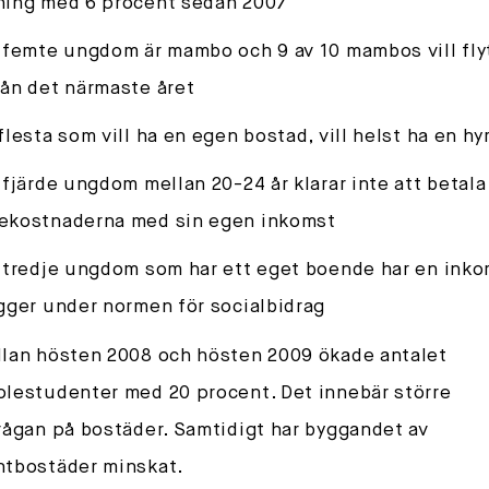
ning med 6 procent sedan 2007
 femte ungdom är mambo och 9 av 10 mambos vill fly
ån det närmaste året
flesta som vill ha en egen bostad, vill helst ha en hy
 fjärde ungdom mellan 20-24 år klarar inte att betala
ekostnaderna med sin egen inkomst
 tredje ungdom som har ett eget boende har en ink
gger under normen för socialbidrag
lan hösten 2008 och hösten 2009 ökade antalet
lestudenter med 20 procent. Det innebär större
rågan på bostäder. Samtidigt har byggandet av
ntbostäder minskat.