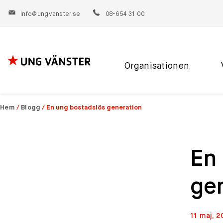
info@ungvanster.se
08-654 31 00
Organisationen
Hoppa
till
innehåll
Hem
/
Blogg
/
En ung bostadslös generation
En
ge
11 maj, 2