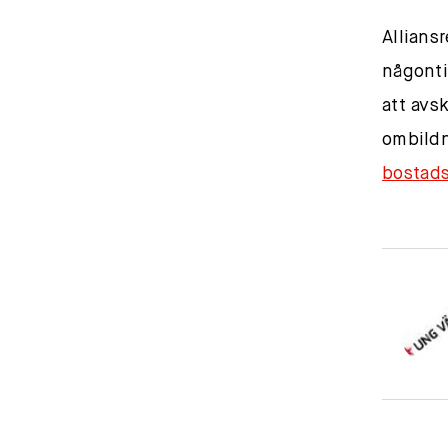
Allians
någonti
att avs
ombildni
bostads