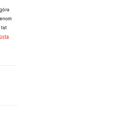
 göra
 genom
ttat
byta