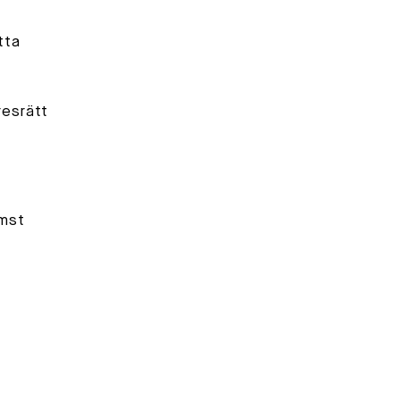
tta
resrätt
omst