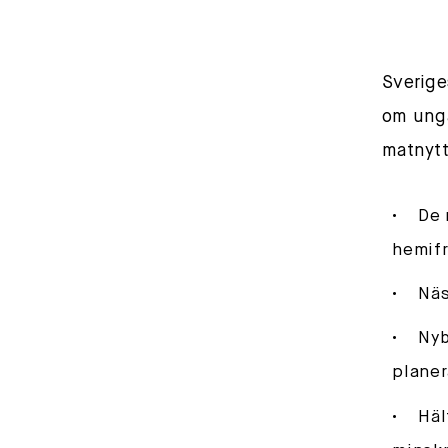
Sverige
om unga
matnytt
De 
hemif
Näs
Nyb
planer
Häl