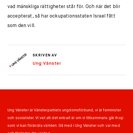
vad mänskliga rättigheter står för. Och när det blir
accepterat, så har ockupationsstaten Israel fått
som den vill.
SKRIVEN AV
Ung Vänster
Ung Vänster är Vänsterpartiets ungdomsförbund, vi är feminister
och socialister. Vi vet att det enbart är om vi tillsammans går ihop
som vi kan förändra världen. Gå med i Ung Vänster och var med