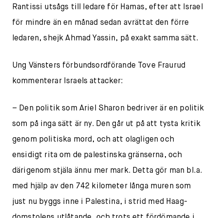
Rantissi utsågs till ledare för Hamas, efter att Israel
för mindre än en månad sedan avrättat den förre
ledaren, shejk Ahmad Yassin, på exakt samma sätt.
Ung Vänsters förbundsordförande Tove Fraurud
kommenterar Israels attacker:
– Den politik som Ariel Sharon bedriver är en politik
som på inga sätt är ny. Den går ut på att tysta kritik
genom politiska mord, och att olagligen och
ensidigt rita om de palestinska gränserna, och
därigenom stjäla ännu mer mark. Detta gör man bl.a.
med hjälp av den 742 kilometer långa muren som
just nu byggs inne i Palestina, i strid med Haag-
domstolens utlåtande, och trots ett fördömande i