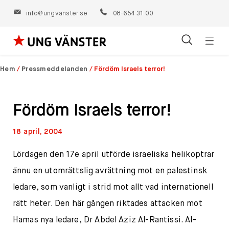
info@ungvanster.se
08-654 31 00
Öppn
Hoppa
navig
till
Hem
/
Pressmeddelanden
/
Fördöm Israels terror!
innehåll
Fördöm Israels terror!
18 april, 2004
Lördagen den 17e april utförde israeliska helikoptrar
ännu en utomrättslig avrättning mot en palestinsk
ledare, som vanligt i strid mot allt vad internationell
rätt heter. Den här gången riktades attacken mot
Hamas nya ledare, Dr Abdel Aziz Al-Rantissi. Al-