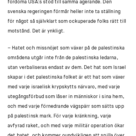
fördöma USA:s stöd till samma agerande. Den
svenska regeringen förmår heller inte ta ställning
för något så självklart som ockuperade folks rätt till
motstånd. Det är ynkligt.
– Hatet och missnöjet som växer på de palestinska
områdena utgår inte från de palestinska ledarna,
utan verbaliseras endast av dem. Det hat som Israel
skapar i det palestinska folket är ett hat som växer
med varje israelisk krypskytts närvaro, med varje
utegångsförbud som låser in människor i sina hem,
och med varje förnedrande vägspärr som sätts upp
på palestinsk mark. För varje kränkning, varje
avfyrad raket, och med varje militär operation ökar
det hatet, och kommer oundvikligen att spilla över,