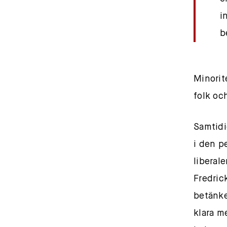
i
b
Minorit
folk oc
Samtidi
i den p
liberal
Fredric
betänke
klara me