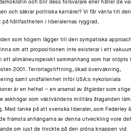
emokratin och blir dess försvarare eller håller de va
n och säkrar politiska karriärer? Vi får vänta till den
t på hållfastheten i liberalernas ryggrad.
iden som högern lägger till den sympatiska approach
inna om att propositionen inte existerar i ett vakuu
 i ett allmäneuropeiskt sammanhang som har stöpts 
östen 2001. Terrorlagstiftning, ökad övervakning,
isering samt undfallenhet inför USA:s nykoloniala
ioner är en helhel – en arsenal av åtgärder som stig
de askhögar som västvärldens militära åtaganden läm
ig. Med tanke på att svenska liberaler, som Federley 
t de främsta anhängarna av denna utveckling vore det
ande om just de tryckte på den gröna knappen vid