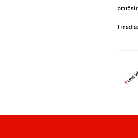
omröstn
I media