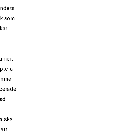
andets
ik som
kar
a ner.
ptera
kommer
ncerade
rad
m ska
 att