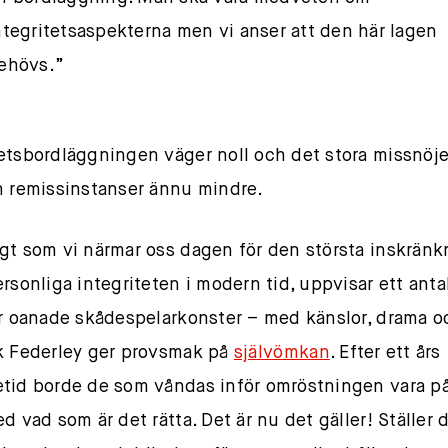
ntegritetsaspekterna men vi anser att den här lagen
ehövs.”
etsbordläggningen väger noll och det stora missnöje
h remissinstanser ännu mindre.
gt som vi närmar oss dagen för den största inskrän
ersonliga integriteten i modern tid, uppvisar ett anta
er oanade skådespelarkonster – med känslor, drama oc
k Federley ger provsmak på
självömkan
. Efter ett års
tid borde de som våndas inför omröstningen vara p
d vad som är det rätta. Det är nu det gäller! Ställer 