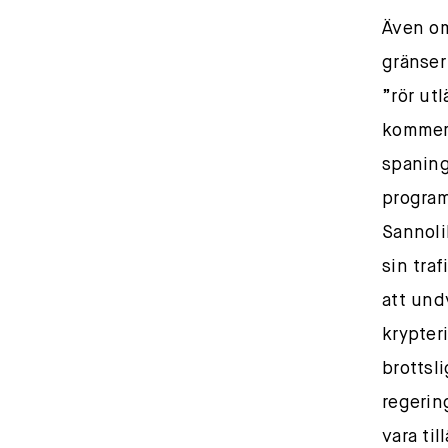
Även om
gränser
”rör ut
kommer 
spaning
program
Sannoli
sin tra
att und
krypter
brottsl
regerin
vara til