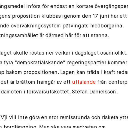
ångsmedel införs för endast en kortare övergångspe
gens proposition klubbas igenom den 17 juni har ett
nde övervakningssystem påtvingats medborgarna.
ningssamhället är därmed här för att stanna.
laget skulle röstas ner verkar i dagsläget osannolikt.
a fyra ”demokratiälskande” regeringspartier kommer 
pp bakom propositionen. Lagen kan träda i kraft reda
t det är bråttom framgår av ett
uttalande
från centerp
 ledamoten i försvarsutskottet, Stefan Danielsson.
[
V]i vill inte göra en stor remissrunda och riskera ytt
n bordläggning. Man ska vara medveten om