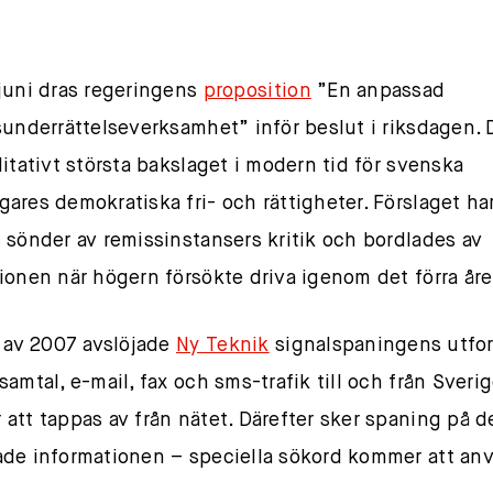
juni dras regeringens
proposition
”En anpassad
sunderrättelseverksamhet” inför beslut i riksdagen. 
litativt största bakslaget i modern tid för svenska
ares demokratiska fri- och rättigheter. Förslaget ha
 sönder av remissinstansers kritik och bordlades av
ionen när högern försökte driva igenom det förra åre
n av 2007 avslöjade
Ny Teknik
signalspaningens utfo
samtal, e-mail, fax och sms-trafik till och från Sveri
att tappas av från nätet. Därefter sker spaning på d
de informationen – speciella sökord kommer att an