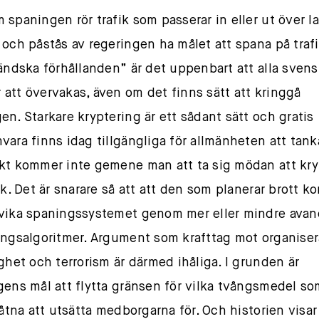
 spaningen rör trafik som passerar in eller ut över l
 och påstås av regeringen ha målet att spana på traf
ländska förhållanden” är det uppenbart att alla svens
att övervakas, även om det finns sätt att kringgå
en. Starkare kryptering är ett sådant sätt och gratis
vara finns idag tillgängliga för allmänheten att tank
kt kommer inte gemene man att ta sig mödan att kry
fik. Det är snarare så att att den som planerar brott 
vika spaningssystemet genom mer eller mindre ava
ingsalgoritmer. Argument som krafttag mot organise
ighet och terrorism är därmed ihåliga. I grunden är
gens mål att flytta gränsen för vilka tvångsmedel so
låtna att utsätta medborgarna för. Och historien visar