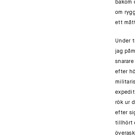
bakom d
om rygge
ett måt
Under t
jag påm
snarare
efter h
militar
expedit
rök ur 
efter s
tillhör
överask