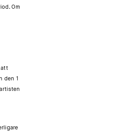
riod. Om
att
n den 1
artisten
erligare