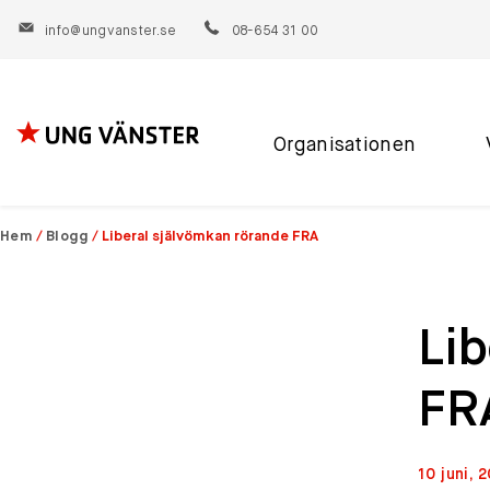
info@ungvanster.se
08-654 31 00
Organisationen
Hoppa
till
innehåll
Hem
/
Blogg
/
Liberal självömkan rörande FRA
Lib
FR
10 juni, 