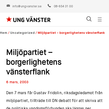
info@ungvanster.se
08-654 31 00
Öppn
Hoppa
navig
till
Hem
/
Uncategorized
/
Miljöpartiet – borgerlighetens vänsterflank
innehåll
Miljöpartiet –
borgerlighetens
vänsterflank
6 mars, 2003
Den 7 mars får Gustav Fridolin, riksdagsledamot från
miljöpartiet, tillträde till DN debatt för att skriva att
de politiska ungdomsförbunden ska läggas ner.