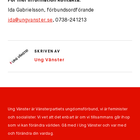
För mer information kontakta:
Ida Gabrielsson, förbundsordförande
ida@ungvanster.se
, 0738-241213
SKRIVEN AV
Ung Vänster
Ung Vänster är Vänsterpartiets ungdomsförbund, vi är feminister
och socialister. Vi vet att det enbart är om vi tillsammans går ihop
som vi kan förändra världen. Gå med i Ung Vänster och var med
och förändra din vardag.