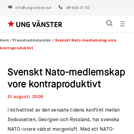
info@ungvanster.se
08-654 31 00
Öppn
Hoppa
navig
till
Hem
/
Pressmeddelanden
/
Svenskt Nato-medlemskap vore
innehåll
kontraproduktivt
Svenskt Nato-medlemskap
vore kontraproduktivt
31 augusti, 2008
I kölvattnet av den senaste tidens konflikt mellan
Sydossetien, Georgien och Ryssland, har svenska
NATO-ivrare vädrat morgonluft. Med ett NATO-