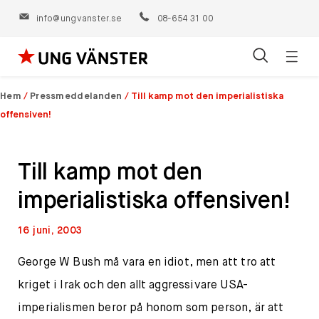
info@ungvanster.se
08-654 31 00
Öppn
Hoppa
navig
till
Hem
/
Pressmeddelanden
/
Till kamp mot den imperialistiska
innehåll
offensiven!
Till kamp mot den
imperialistiska offensiven!
16 juni, 2003
George W Bush må vara en idiot, men att tro att
kriget i Irak och den allt aggressivare USA-
imperialismen beror på honom som person, är att