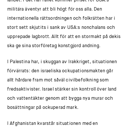
landet. I det här fallet kommer priset för USA:s
militära äventyr att bli högt för oss alla. Den
internationella rättsordningen och folkrätten har i
stort sett skjutits i sank av USA:s nonchalans och
upprepade lagbrott. Allt för att en stormakt på dekis
ska ge sina storföretag konstgjord andning.
I Palestina har, i skuggan av Irakkriget, situationen
förvärrats: den israeliska ockupationsmakten går
allt hårdare fram mot såväl civilbefolkning som
fredsaktivister. Israel stärker sin kontroll över land
och vattentäkter genom att bygga nya murar och
bosättningar på ockuperad mark.
I Afghanistan kvarstår situationen med en