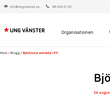
info@ungvanster.se
08-654 31 00
Organisationen
Hoppa
till
innehåll
Hem
/
Blogg
/
Björklund avklädd i P1!
Bjö
24 augus