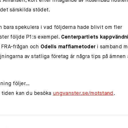
tt Alliansen, kort efter intagande av Rosenbad höste
 det särskilda stödet.
 bara spekulera i vad följderna hade blivit om fler
ister följde P1:s exempel.
Centerpartiets kappvändn
e FRA-frågan och
Odells maffiametoder
i samband 
ljningarna av statliga företag är några tips på ämnen 
tning följer…
 tiden kan du besöka
ungvanster.se/motstand
.