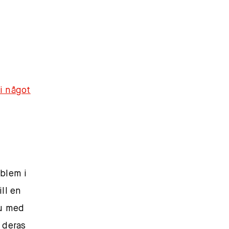
i något
oblem i
ll en
tu med
deras