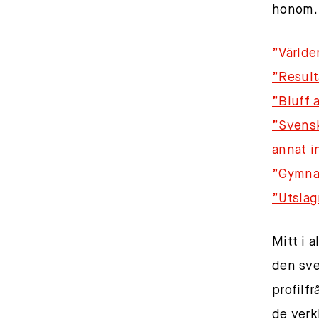
honom.
”Världe
”Result
”Bluff a
”Svensk
annat i
”Gymnas
”Utslag
Mitt i 
den sve
profilf
de verk