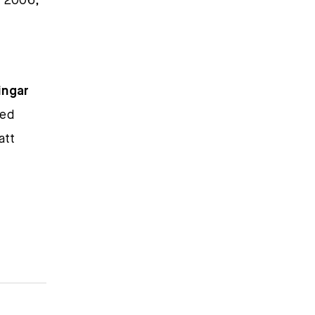
n 2006,
ingar
med
att