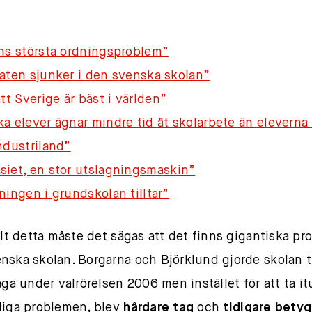
ns största ordningsproblem”
aten sjunker i den svenska skolan”
tt Sverige är bäst i världen”
a elever ägnar mindre tid åt skolarbete än eleverna 
ndustriland”
iet, en stor utslagningsmaskin”
ningen i grundskolan tilltar”
allt detta måste det sägas att det finns gigantiska pr
nska skolan. Borgarna och Björklund gjorde skolan ti
råga under valrörelsen 2006 men instället för att ta i
liga problemen, blev
hårdare tag
och
tidigare betyg