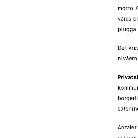
motto. 
våras bl
plugga 
Det krä
nivåern
Privats
kommuna
borgerl
satsnin
Antalet