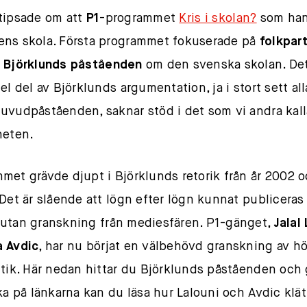
tipsade om att
P1
-programmet
Kris i skolan?
som han
ns skola. Första programmet fokuserade på
folkpar
 Björklunds påståenden
om den svenska skolan. Det
el del av Björklunds argumentation, ja i stort sett al
uvudpåståenden, saknar stöd i det som vi andra kall
heten.
met grävde djupt i Björklunds retorik från år 2002 
 Det är slående att lögn efter lögn kunnat publicera
utan granskning från mediesfären. P1-gänget,
Jalal
 Avdic
, har nu börjat en välbehövd granskning av h
itik. Här nedan hittar du Björklunds påståenden oc
cka på länkarna kan du läsa hur Lalouni och Avdic klät