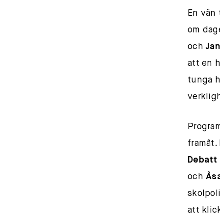
En vän 
om dage
och
Jan
att en h
tunga h
verklig
Program
framåt.
Debatt
och
Åsa
skolpol
att kli