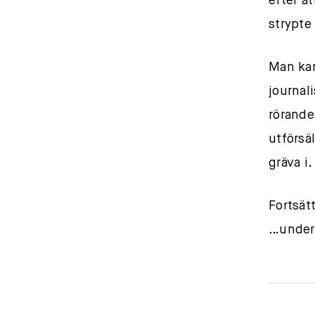
efter a
strypte
Man kan
journal
rörand
utförsä
gräva i.
Fortsät
…under