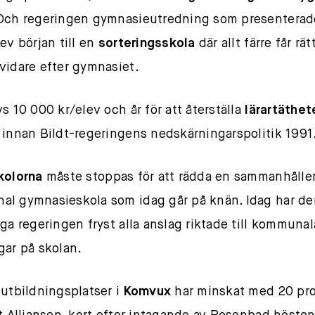
Och regeringen gymnasieutredning som presenterad
ev början till en
sorteringsskola
där allt färre får rät
vidare efter gymnasiet.
vs 10 000 kr/elev och år för att återställa
lärartäthe
 innan Bildt-regeringens nedskärningarspolitik 1991
kolorna
måste stoppas för att rädda en sammanhålle
l gymnasieskola som idag går på knän. Idag har de
iga regeringen fryst alla anslag riktade till kommunal
gar på skolan.
 utbildningsplatser i
Komvux
har minskat med 20 pr