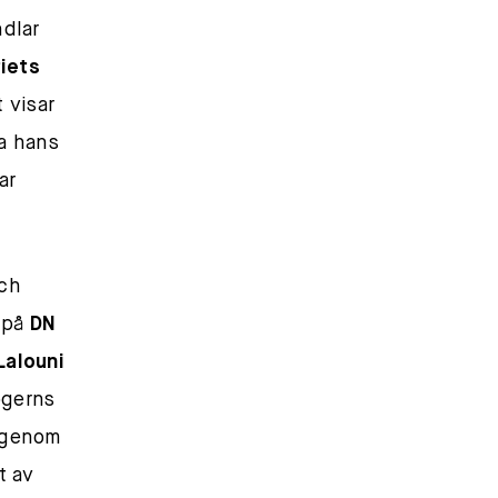
dlar
tiets
 visar
la hans
ar
och
s på
DN
 Lalouni
ögerns
h genom
t av