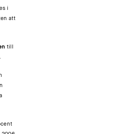
es i
ten att
ten
till
.
n
n
a
ocent