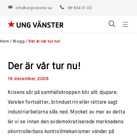
info@ungvanster.se
08-654 31 00
Öppn
Hoppa
navig
till
Hem
/
Blogg
/
Der är vår tur nu!
innehåll
Der är vår tur nu!
16 december, 2008
Krisens sår på samhällskroppen blir allt djupare.
Varslen fortsätter, bilindustrin eller rättare sagt
industriarbetarna slås ned. Mycket av mer av detta
lär vi se innan den avdemokratiserade marknadens
okontrollerbara kontrollmekanismer vänder på