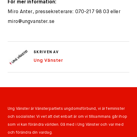
För mer information:
Miro Anter, pressekreterare: 070-217 98 03 eller
miro@ungvanster.se
SKRIVEN AV
Ung Vänster
Ung Vänster är Vänsterpartiets ungdomsförbund, vi är feminister
och socialister. Vi vet att det enbart är om vi tillsammans går ihop
som vi kan förändra världen. Gå med i Ung Vänster och var med
och förändra din vardag.