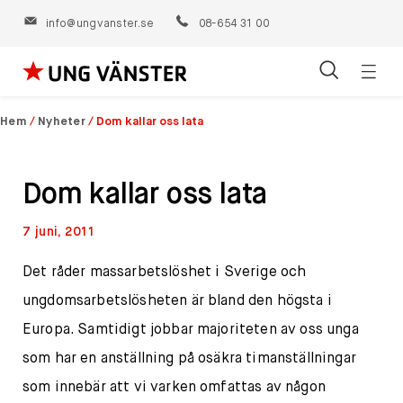
info@ungvanster.se
08-654 31 00
Öppn
Hoppa
navig
till
Hem
/
Nyheter
/
Dom kallar oss lata
innehåll
Dom kallar oss lata
7 juni, 2011
Det råder massarbetslöshet i Sverige och
ungdomsarbetslösheten är bland den högsta i
Europa. Samtidigt jobbar majoriteten av oss unga
som har en anställning på osäkra timanställningar
som innebär att vi varken omfattas av någon