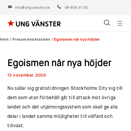
info@ungvanster.se
08-654 31 00
Öppn
Hoppa
navig
till
Hem
/
Pressmeddelanden
/
Egoismen når nya höjder
innehåll
Egoismen når nya höjder
13 november, 2003
Nu sällar sig gratistidningen Stockholms City sig till
dem som utan förbehåll går till attack mot övriga
landet och det utjämningssystem som skall ge alla
delar i landet samma möjligheter till välfärd och
tillväxt.