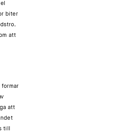
el
r biter
dstro.
om att
 formar
av
ga att
undet
 till