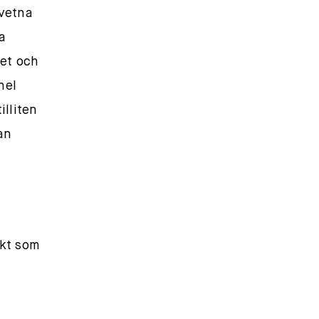
dvetna
a
het och
hel
illiten
an
kt som