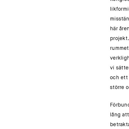
likform
misstän
här åre
projekt
rummet, 
verklig
vi sätt
och ett
större 
Förbund
lång at
betrakt