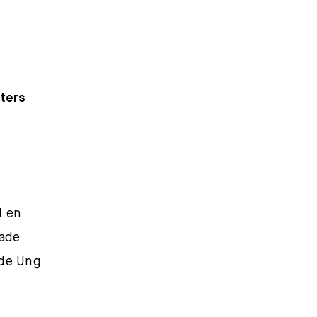
ters
l en
hade
nde Ung