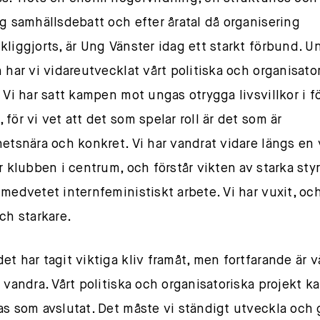
ig samhällsdebatt och efter åratal då organisering
kliggjorts, är Ung Vänster idag ett starkt förbund. U
n har vi vidareutvecklat vårt politiska och organisato
. Vi har satt kampen mot ungas otrygga livsvillkor i f
för vi vet att det som spelar roll är det som är
hetsnära och konkret. Vi har vandrat vidare längs en 
er klubben i centrum, och förstår vikten av starka styr
 medvetet internfeministiskt arbete. Vi har vuxit, och
och starkare.
et har tagit viktiga kliv framåt, men fortfarande är 
t vandra. Vårt politiska och organisatoriska projekt ka
as som avslutat. Det måste vi ständigt utveckla och 