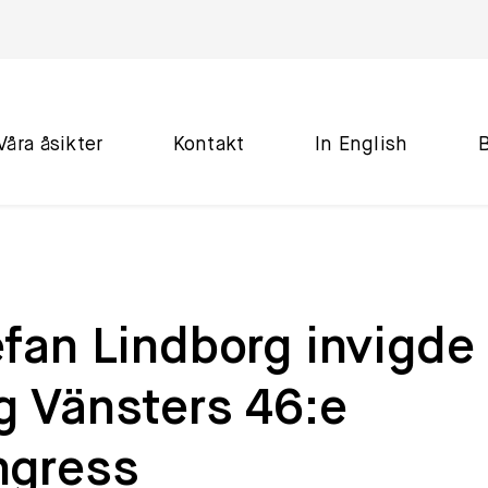
Våra åsikter
Kontakt
In English
fan Lindborg invigde
g Vänsters 46:e
ngress