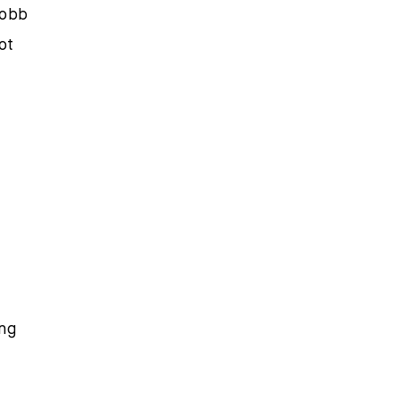
jobb
ot
Ung