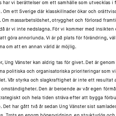
 har vi berättelser om ett samhälle som utvecklas i f
g. Om ett Sverige där klasskillnader ökar och orättviso
t. Om massarbetslöshet, otrygghet och förlorad framti
å är vi inte nedslagna. För vi kommer med insikten 
att göra annorlunda. Vi är på plats för förändring, väl
a om att en annan värld är möjlig.
r, Ung Vänster kan aldrig tas för givet. Det är genom
a politiska och organisatoriska prioriteringar som vi
t. Vår styrka och slagkraftighet är inte ett resultat 
a omständigheter. Den är beroende av vår egen förmå
trategiskt och hela tiden sträva efter att bygga förb
e. Det har gått två år sedan Ung Vänster sist samlades
s. Trots en enorm högervridning, en strukturlös och