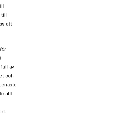
ll
till
ss att
för
i
full av
let och
 senaste
r allt
rt.