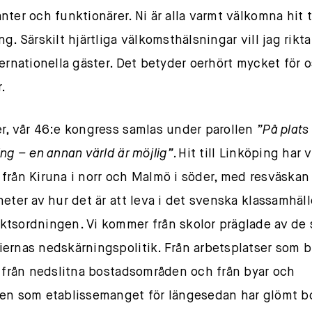
nter och funktionärer. Ni är alla varmt välkomna hit ti
g. Särskilt hjärtliga välkomsthälsningar vill jag rikta 
ternationella gäster. Det betyder oerhört mycket för o
r.
r, vår 46:e kongress samlas under parollen
”På plats 
ing – en annan värld är möjlig”.
Hit till Linköping har v
från Kiruna i norr och Malmö i söder, med resväskan 
heter av hur det är att leva i det svenska klassamhäl
tsordningen. Vi kommer från skolor präglade av de
ernas nedskärningspolitik. Från arbetsplatser som bli
, från nedslitna bostadsområden och från byar och
en som etablissemanget för längesedan har glömt bo