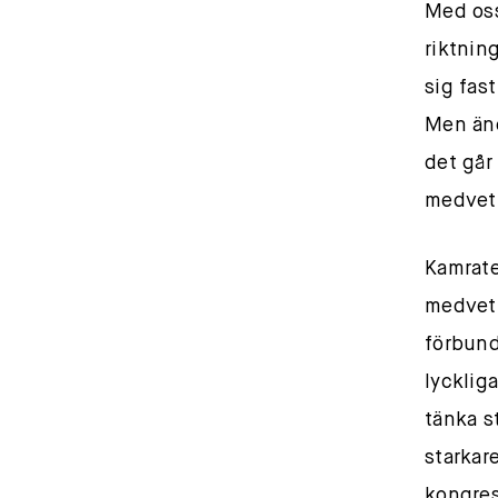
Med oss
riktnin
sig fas
Men änd
det går 
medvetn
Kamrate
medvetn
förbunde
lycklig
tänka s
starkar
kongres