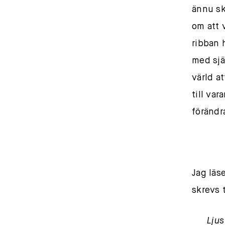
ännu sk
om att 
ribban 
med sjä
värld at
till var
förändr
Jag läs
skrevs 
Ljus