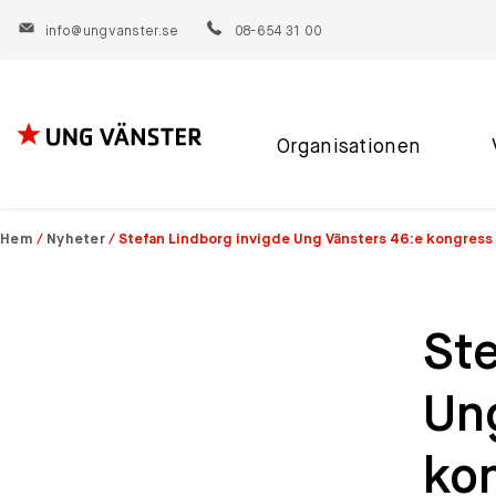
info@ungvanster.se
08-654 31 00
Organisationen
Hoppa
till
innehåll
Hem
/
Nyheter
/
Stefan Lindborg invigde Ung Vänsters 46:e kongress
Ste
Un
ko