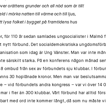
över orättens grunder och all nöd som är till!
 eld i mörka natten till värme och till ljus,
 att lysa folket i bygget på framtidens hus
r, för 110 år sedan samlades ungsocialister i Malmö f
tt nytt förbund. Det socialdemokratiska ungdomsför
anisation som idag är Ung Vänster. Man var inte mån
inte särskilt starka. På en konferens någon månad se
18 ombud från sex av förbundets sju klubbar. I förb
anns 30 hoplånade kronor. Men man var beslutsamma
re – vid förbundets andra kongress – var vi över 14 
ar i fler än 300 klubbar. Vårt förbund har alltid först
art med ord inte kommer långt, då som nu måste vilj