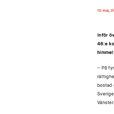
10 maj, 2
Inför ö
46:e ko
himmelf
– På fy
rättighe
bostad 
Sverige
Vänster