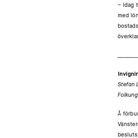
– Idag 
med lön
bostads
överkla
_______
Invigni
Stefan 
Folkung
Å förbu
Vänster
besluts