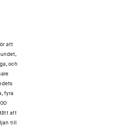
ör att
bundet,
ga, och
nare
undets
, fyra
000
ått att
an till