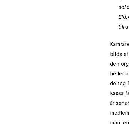
sol 
Eld,
till
Kamrate
bilda e
den org
heller 
deltog 
kassa f
år sena
medlemm
man enb