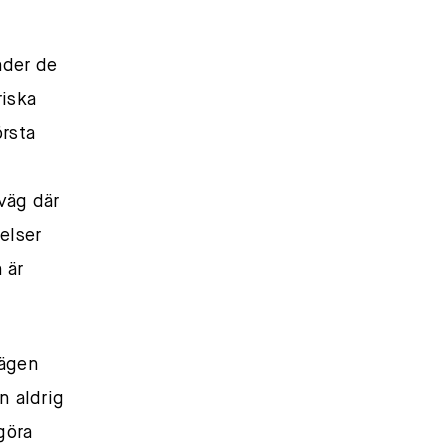
nder de
riska
örsta
väg där
elser
 är
vägen
n aldrig
göra