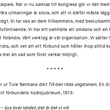
arpare. När vi nu samlas till kongress gör vi det me
våra utmaningar är stora, och att vi därför måste lägg
högt. Vi tar oss an dem tillsammans, med beslutsam
lvförtroende. Vi har ett samhälle att omdana och en 
t förändra. Vårt verktyg är vår organisation. Vi sätter t
andra, och vet att ett förbund som håller ihop alltid k
a mer än vad som först verkar möjligt.
* * * * *
er ur Ture Nermans dikt
Till den röda ungdomen.
En di
till förbundets tioårsjubileum, 1913:
 – ljus över landet, det är det vi vill