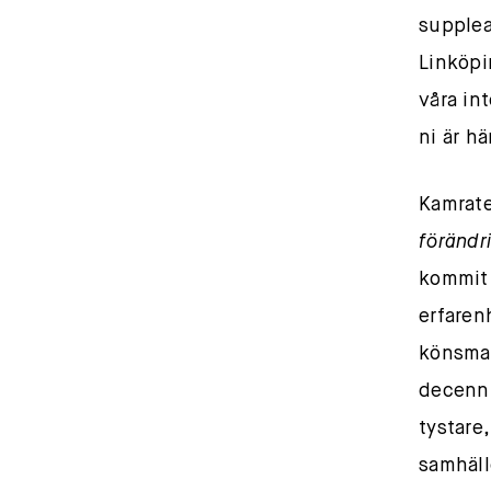
supplea
Linköpin
våra in
ni är hä
Kamrate
förändr
kommit 
erfaren
könsmak
decenni
tystare
samhäll