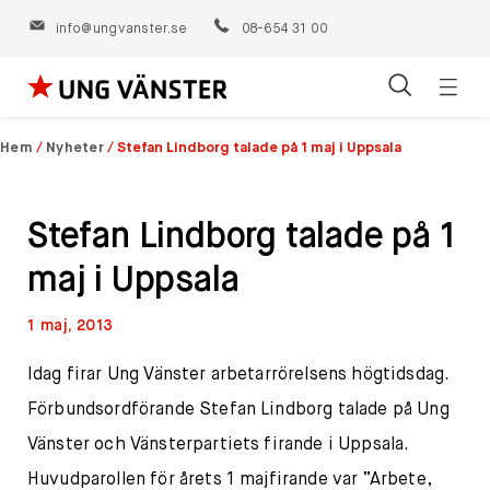
info@ungvanster.se
08-654 31 00
Öppn
Hoppa
navig
till
Hem
/
Nyheter
/
Stefan Lindborg talade på 1 maj i Uppsala
innehåll
Stefan Lindborg talade på 1
maj i Uppsala
1 maj, 2013
Idag firar Ung Vänster arbetarrörelsens högtidsdag.
Förbundsordförande Stefan Lindborg talade på Ung
Vänster och Vänsterpartiets firande i Uppsala.
Huvudparollen för årets 1 majfirande var ”Arbete,