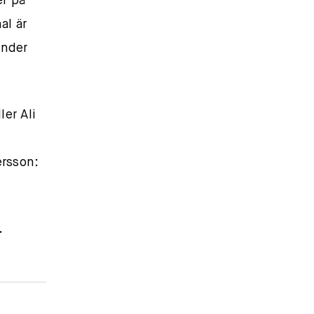
er på
al är
under
er Ali
ersson:
.