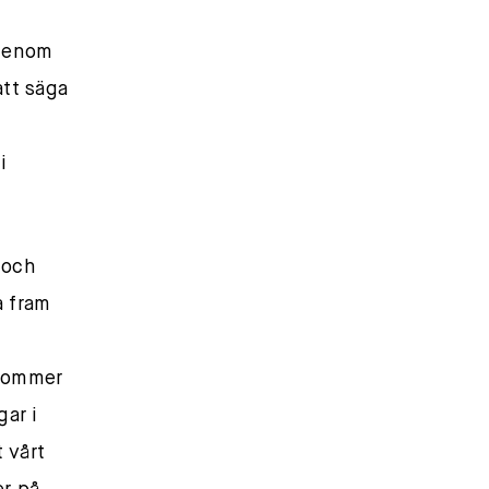
 genom
att säga
i
 och
a fram
 kommer
gar i
 vårt