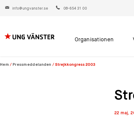
info@ungvanster.se
08-654 31 00
Organisationen
Hoppa
till
innehåll
Hem
/
Pressmeddelanden
/
Strejkkongress 2003
St
22 maj, 