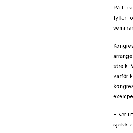
På tors
fyller 
seminar
Kongres
arrange
strejk.
varför 
kongres
exempel
– Vår u
självkl