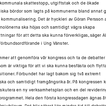
ommunala skattestopp, utgiftstak och de ökade
iska bördor som lagts på kommunerna bland annat
 kommunalisering. Det är hyckleri av Göran Persson 
nnolönerna ska höjas och samtidigt vägra skapa
ttningar för att detta ska kunna förverkligas, säger Al
 förbundsordförande i Ung Vänster.
mmer att genomföra vår kongress och ta de debatter
som är viktiga för att vi ska kunna besfästa och flytt
sitioner. Förbundet har lagt bakom sig två extremt
ska och samtidigt framgångsrika år. På kongressen
diskutera en ny verksamhetsplan och en del reviderin
programmet. Hela den första kongressdagen ägnas åt