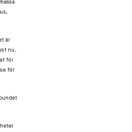
 massa
us,
et är
ust nu.
at för
lse för
rbundet
heter