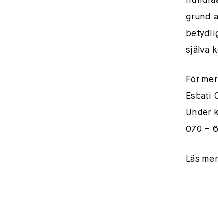
hundraår
grund a
betydli
själva 
För mer
Esbati 
Under k
070 – 6
Läs mer