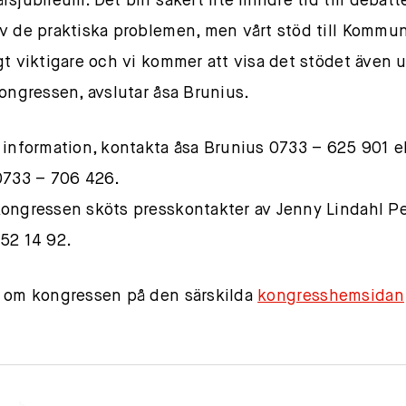
sjubileum. Det blir säkert lite mindre tid till debatt
v de praktiska problemen, men vårt stöd till Kommun
gt viktigare och vi kommer att visa det stödet även 
kongressen, avslutar åsa Brunius.
 information, kontakta åsa Brunius 0733 – 625 901 ell
0733 – 706 426.
ongressen sköts presskontakter av Jenny Lindahl P
52 14 92.
 om kongressen på den särskilda
kongresshemsidan