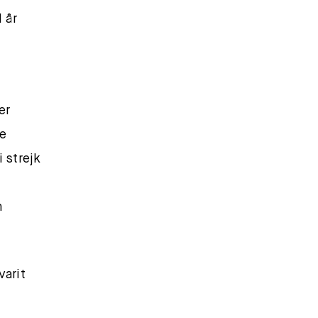
 I år
h
er
e
 strejk
m
varit