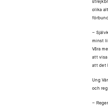
strejkb
olika al
förbund
– Själv
minst li
Våra me
att visa
att det
Ung Vän
och reg
– Reger