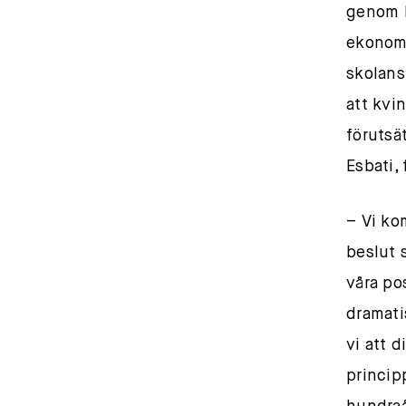
genom k
ekonom
skolans
att kvi
förutsä
Esbati,
– Vi ko
beslut 
våra po
dramati
vi att 
princip