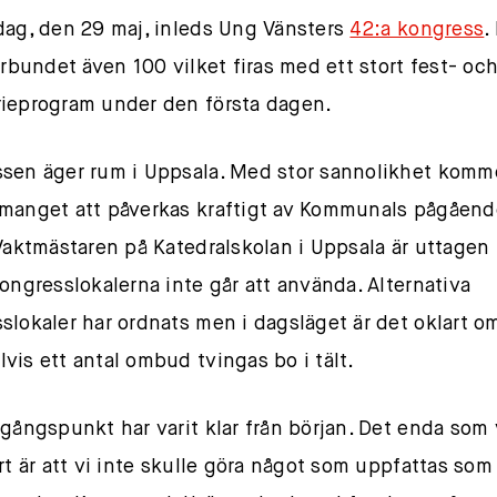
dag, den 29 maj, inleds Ung Vänsters
42:a kongress
.
förbundet även 100 vilket firas med ett stort fest- oc
ieprogram under den första dagen.
sen äger rum i Uppsala. Med stor sannolikhet komm
manget att påverkas kraftigt av Kommunals pågåend
 Vaktmästaren på Katedralskolan i Uppsala är uttagen i
kongresslokalerna inte går att använda. Alternativa
slokaler har ordnats men i dagsläget är det oklart o
vis ett antal ombud tvingas bo i tält.
tgångspunkt har varit klar från början. Det enda som 
art är att vi inte skulle göra något som uppfattas som