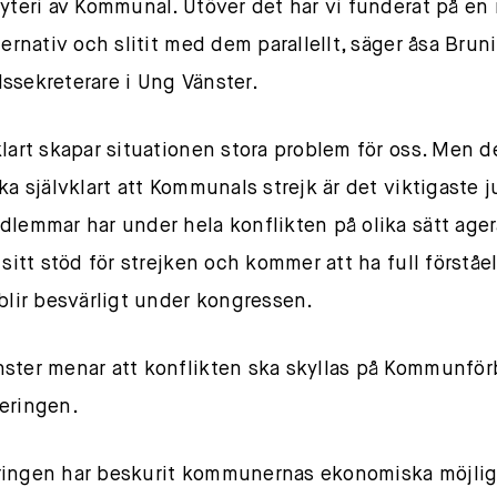
ryteri av Kommunal. Utöver det har vi funderat på en
ternativ och slitit med dem parallellt, säger åsa Bruni
ssekreterare i Ung Vänster.
klart skapar situationen stora problem för oss. Men d
ka självklart att Kommunals strejk är det viktigaste j
dlemmar har under hela konflikten på olika sätt ager
 sitt stöd för strejken och kommer att ha full förståe
 blir besvärligt under kongressen.
ster menar att konflikten ska skyllas på Kommunfö
eringen.
ingen har beskurit kommunernas ekonomiska möjlig