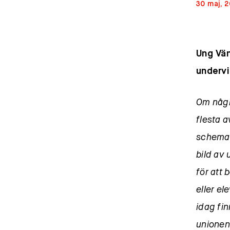
30 maj, 
Ung Vän
undervi
Om några
flesta a
schemat
bild av 
för att
eller e
idag fin
unionen