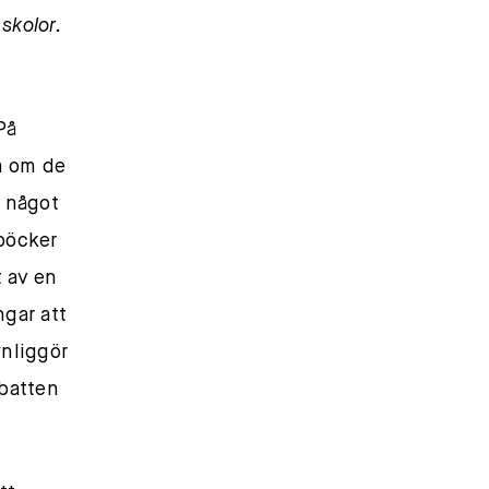
skolor.
 På
ra om de
m något
oböcker
t av en
ngar att
ynliggör
ebatten