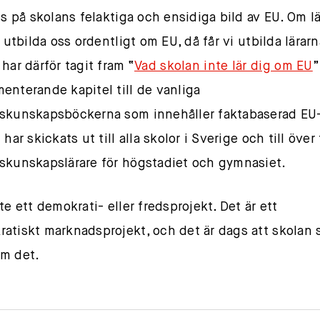
ess på skolans felaktiga och ensidiga bild av EU. Om l
l utbilda oss ordentligt om EU, då får vi utbilda lärar
har därför tagit fram “
Vad skolan inte lär dig om EU
”
enterande kapitel till de vanliga
skunskapsböckerna som innehåller faktabaserad EU-k
 har skickats ut till alla skolor i Sverige och till öve
skunskapslärare för högstadiet och gymnasiet.
te ett demokrati- eller fredsprojekt. Det är ett
atiskt marknadsprojekt, och det är dags att skolan s
m det.