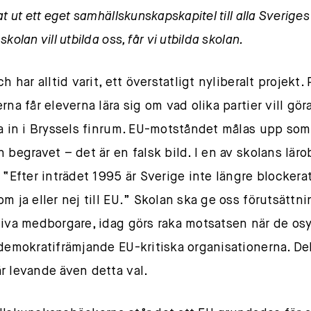
at ut ett eget samhällskunskapskapitel till alla Sveriges 
skolan vill utbilda oss, får vi utbilda skolan.
ch har alltid varit, ett överstatligt nyliberalt projekt.
rna får eleverna lära sig om vad olika partier vill gö
da in i Bryssels finrum. EU-motståndet målas upp so
h begravet – det är en falsk bild. I en av skolans lär
t “Efter inträdet 1995 är Sverige inte längre blockera
m ja eller nej till EU.” Skolan ska ge oss förutsättni
tiva medborgare, idag görs raka motsatsen när de os
 demokratifrämjande EU-kritiska organisationerna. D
r levande även detta val.