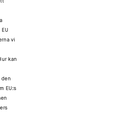
tt
a
t EU
erna vi
Hur kan
a den
om EU:s
nen
ers