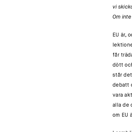
vi skick
Om inte 
EU är, o
lektione
får trä
dött oc
står de
debatt o
vara ak
alla de
om EU ä