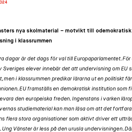
2024
sters nya skolmaterial – motvikt till odemokratisk
sning i klassrummen
 dagar är det dags för val till Europaparlamentet. För
v Sveriges elever innebär det att undervisning om EU s
, men i klassrummen predikar lärarna ut en politiskt f
unionen. EU framställs en demokratisk institution som fin
 bevara den europeiska freden. Ingenstans i varken läro
levernas studiematerial kan man läsa om att det fortfar
ns flera stora organisationer som aktivt driver ett utträ
. Ung Vänster är less på den urusla undervisningen. Dä