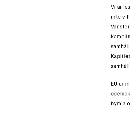
Vi är l
inte vil
Vänster 
komplim
samhäll
Kapitlet
samhäll
EU är in
odemokr
hymla o