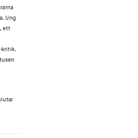
ärarna
na. Ung
, ett
ritik.
r tusen
lutar