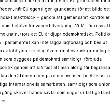
llskunskapsböckerna står det att EU grundades för a
freden, när EU egentligen grundades för att bilda ett
ändskt maktblock – genom att gemensamt kontroller
r som behövs för vapentillverkning. Vi får lära oss at
mokratin, trots att EU är djupt odemokratiskt. Politik
in i parlamentet kan inte lägga lagförslag och beslut
a av lobbyister är idag överordnat svensk grundlag. 
n som byggdes på demokrati samtidigt förbjuda
politik genom att slå fast att man aldrig får begräns
rknaden? Lärarna tvingas mata oss med berättelser 
iga internationella samarbeten, samtidigt som unio
 gång skriver handelsavtal som suger ur fattiga länd
ier.