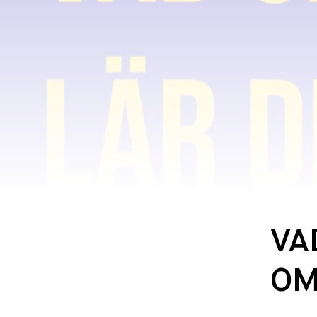
VA
OM