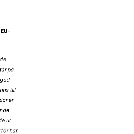
 EU-
 de
tår på
ärgad
ns till
planen
ande
de ur
rför har