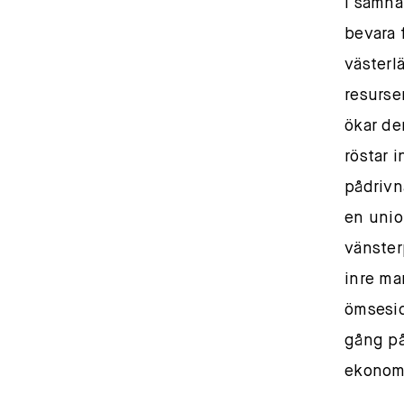
I samhä
bevara 
västerl
resurse
ökar de
röstar 
pådrivn
en unio
vänster
inre ma
ömsesid
gång på
ekonom