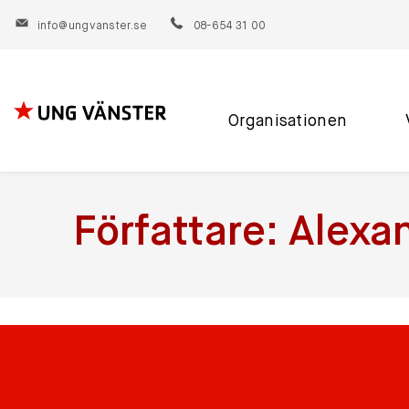
info@ungvanster.se
08-654 31 00
Organisationen
Hoppa
till
innehåll
Författare:
Alexa