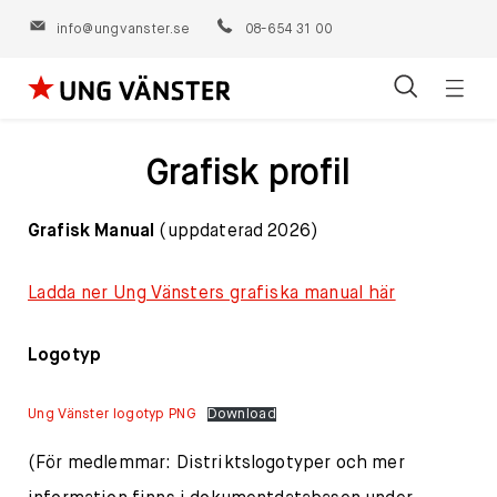
info@ungvanster.se
08-654 31 00
Öppn
Hoppa
navig
till
Grafisk profil
innehåll
Grafisk Manual
(uppdaterad 2026)
Ladda ner Ung Vänsters grafiska manual här
Logotyp
Ung Vänster logotyp PNG
Download
(För medlemmar: Distriktslogotyper och mer