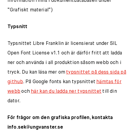
information finns i dokumentdatabasen under
”Grafiskt material”)
Typsnitt
Typsnittet Libre Franklin är licensierat under SIL
Open Font License v1.1 och är därför fritt att ladda
ner och använda i all produktion såsom webb och i
tryck. Du kan läsa mer om
typsnittet på dess sida på
github
. På Google fonts kan typsnittet
hämtas för
webb
och
här kan du ladda ner typsnittet
till din
dator.
För frågor om den grafiska profilen, kontakta
info.sek@ungvanster.se