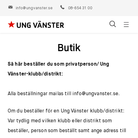
info@ungvanster.se
08-654 31 00
Öppn
Hoppa
navig
till
Butik
innehåll
Så här beställer du som privatperson/ Ung
Vänster-klubb/distrikt:
Alla beställningar mailas till
info@ungvanster.se
.
Om du beställer för en Ung Vänster klubb/distrikt:
Var tydlig med vilken klubb eller distrikt som
beställer, person som beställt samt ange adress till