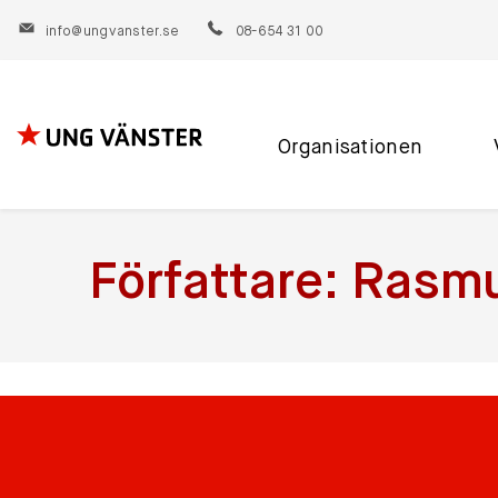
info@ungvanster.se
08-654 31 00
Organisationen
Hoppa
till
innehåll
Författare:
Rasmu