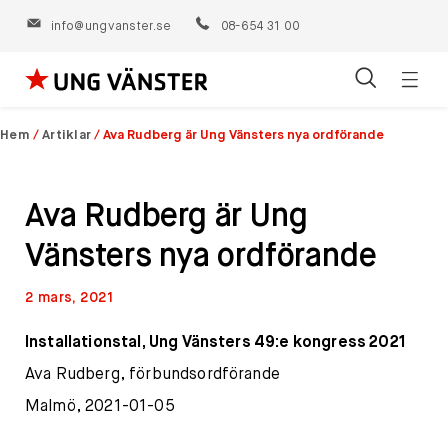
info@ungvanster.se
08-654 31 00
Öppn
Hoppa
navig
till
Hem
/
Artiklar
/
Ava Rudberg är Ung Vänsters nya ordförande
innehåll
Ava Rudberg är Ung
Vänsters nya ordförande
2 mars, 2021
Installationstal, Ung Vänsters 49:e kongress 2021
Ava Rudberg, förbundsordförande
Malmö, 2021-01-05