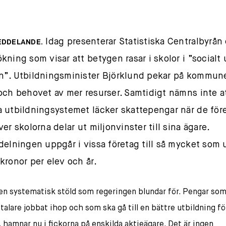
Idag presenterar Statistiska Centralbyrån
EDDELANDE.
kning som visar att betygen rasar i skolor i ”socialt 
”. Utbildningsminister Björklund pekar på kommun
och behovet av mer resurser. Samtidigt nämns inte a
 utbildningsystemet läcker skattepengar när de för
er skolorna delar ut miljonvinster till sina ägare.
delningen uppgår i vissa företag till så mycket som u
kronor per elev och år.
 en systematisk stöld som regeringen blundar för. Pengar so
alare jobbat ihop och som ska gå till en bättre utbildning fö
 hamnar nu i fickorna på enskilda aktieägare. Det är ingen