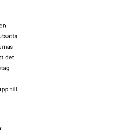
 en
utsatta
ernas
tt det
etag
pp till
m
r