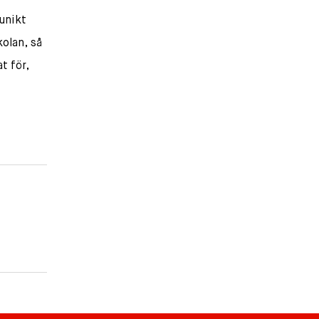
 unikt
kolan, så
t för,