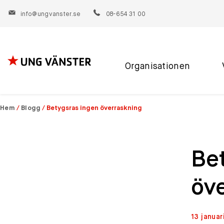
info@ungvanster.se
08-654 31 00
Organisationen
Hoppa
till
innehåll
Hem
/
Blogg
/
Betygsras ingen överraskning
Be
öv
13 januar