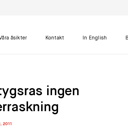
Våra åsikter
Kontakt
In English
tygsras ingen
erraskning
i, 2011