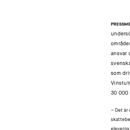
PRESSM
undersö
områden
ansvar 
svenska
som driv
Vinstut
30 000 
– Det är
skattebet
eleverna,