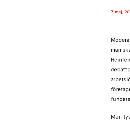
7 maj, 2
Moderata
man ska
Reinfel
debattp
arbetsl
företag
fundera
Men tyvä