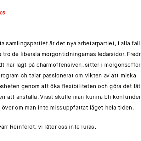
005
 samlingspartiet är det nya arbetarpartiet, i alla fal
 tro de liberala morgontidningarnas ledarsidor. Fredr
dt har lagt på charmoffensiven, sitter i morgonsoffo
rogram ch talar passionerat om vikten av att miska
ösheten genom att öka flexibiliteten och göra det lät
en att anställa. Visst skulle man kunna bli konfunde
 över om man inte missuppfattat läget hela tiden.
rr Reinfeldt, vi låter oss inte luras.