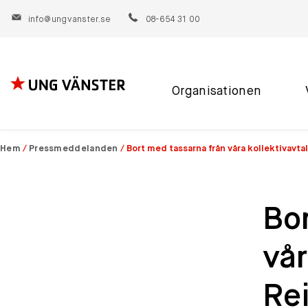
info@ungvanster.se
08-654 31 00
Organisationen
Hoppa
till
innehåll
Hem
/
Pressmeddelanden
/
Bort med tassarna från våra kollektivavtal
Bor
vår
Rei