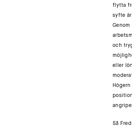
flytta f
syfte är
Genom a
arbetsm
och try
möjligh
eller lö
moderat
Högern 
positio
angripe
Så Fred