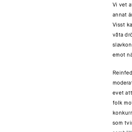
Vi vet 
annat ä
Visst k
våta drö
slavkon
emot nä
Reinfed
moderat
evet att
folk mo
konkurr
som tvi