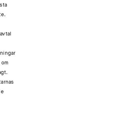
msta
te.
avtal
lningar
l om
agt.
tarnas
de