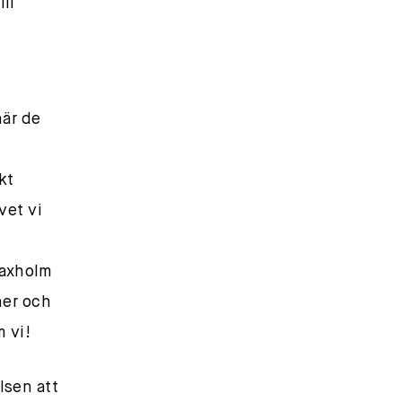
ll
när de
kt
vet vi
Waxholm
ner och
m vi!
elsen att