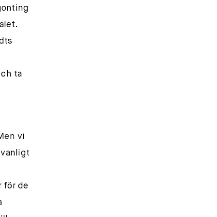
gonting
alet.
dts
 ch ta
Men vi
 vanligt
 för de
a