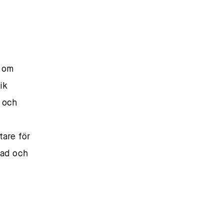
l om
ik
r och
tare för
rad och