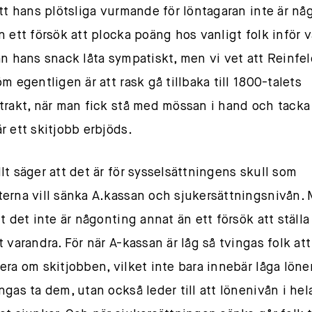
att hans plötsliga vurmande för löntagaran inte är nå
n ett försök att plocka poäng hos vanligt folk inför v
an hans snack låta sympatiskt, men vi vet att Reinfel
m egentligen är att rask gå tillbaka till 1800-talets
trakt, när man fick stå med mössan i hand och tacka
r ett skitjobb erbjöds.
lt säger att det är för sysselsättningens skull som
erna vill sänka A.kassan och sjukersättningsnivån. 
t det inte är någonting annat än ett försök att ställa
t varandra. För när A-kassan är låg så tvingas folk att
era om skitjobben, vilket inte bara innebär låga löner
ngas ta dem, utan också leder till att lönenivån i hel