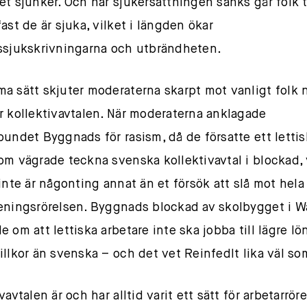
et sjunker. Och när sjukersättningen sänks går folk ti
ast de är sjuka, vilket i längden ökar
ssjukskrivningarna och utbrändheten.
a sätt skjuter moderaterna skarpt mot vanligt folk 
r kollektivavtalen. När moderaterna anklagade
bundet Byggnads för rasism, då de försatte ett lettis
om vägrade teckna svenska kollektivavtal i blockad, 
 inte är någonting annat än et försök att slå mot hela
eningsrörelsen. Byggnads blockad av skolbygget i 
e om att lettiska arbetare inte ska jobba till lägre lö
illkor än svenska – och det vet Reinfedlt lika väl so
vavtalen är och har alltid varit ett sätt för arbetarrör