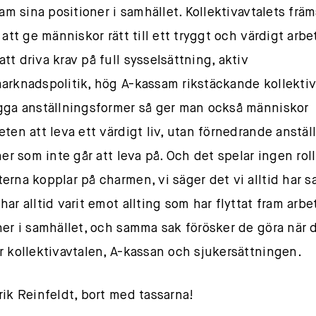
ram sina positioner i samhället. Kollektivavtalets frä
 att ge människor rätt till ett tryggt och värdigt arbe
tt driva krav på full sysselsättning, aktiv
arknadspolitik, hög A-kassam rikstäckande kollektiv
gga anställningsformer så ger man också människor
eten att leva ett värdigt liv, utan förnedrande anstäl
ner som inte går att leva på. Och det spelar ingen rol
erna kopplar på charmen, vi säger det vi alltid har s
har alltid varit emot allting som har flyttat fram arbe
ner i samhället, och samma sak förösker de göra när 
r kollektivavtalen, A-kassan och sjukersättningen.
rik Reinfeldt, bort med tassarna!