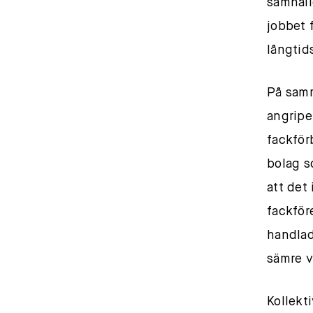
samhäll
jobbet f
långtid
På samm
angripe
fackför
bolag s
att det
fackför
handlad
sämre v
Kollekti