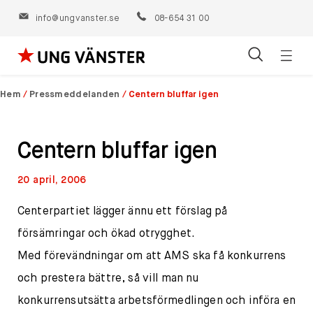
info@ungvanster.se
08-654 31 00
Öppn
Hoppa
navig
till
Hem
/
Pressmeddelanden
/
Centern bluffar igen
innehåll
Centern bluffar igen
20 april, 2006
Centerpartiet lägger ännu ett förslag på
försämringar och ökad otrygghet.
Med förevändningar om att AMS ska få konkurrens
och prestera bättre, så vill man nu
konkurrensutsätta arbetsförmedlingen och införa en