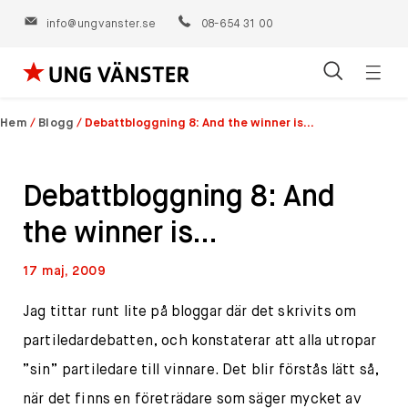
info@ungvanster.se
08-654 31 00
Öppn
Hoppa
navig
till
Hem
/
Blogg
/
Debattbloggning 8: And the winner is…
innehåll
Debattbloggning 8: And
the winner is…
17 maj, 2009
Jag tittar runt lite på bloggar där det skrivits om
partiledardebatten, och konstaterar att alla utropar
”sin” partiledare till vinnare. Det blir förstås lätt så,
när det finns en företrädare som säger mycket av