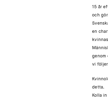
15 år ef
och gör
Svenska
en chart
kvinnas
Människ
genom e
vi följer
Kvinnol
detta.
Kolla i