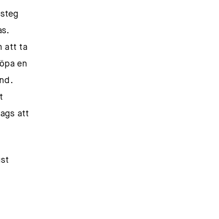
 steg
s.
 att ta
 köpa en
and.
t
dags att
ust