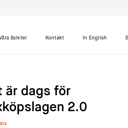
Våra åsikter
Kontakt
In English
 är dags för
xköpslagen 2.0
2013