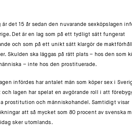
g är det 15 år sedan den nuvarande sexköpslagen inf
ige. Det är en lag som på ett tydligt sätt fungerat
nde och som på ett unikt sätt klargör de maktförhå
er. Skulden ska läggas på rätt plats – hos den som 
änniska – inte hos den prostituerade.
agen infördes har antalet män som köper sex i Sveri
 och lagen har spelat en avgörande roll i att föreby
 prostitution och människohandel. Samtidigt visar
kningar att så mycket som 80 procent av svenska 
idag sker utomlands.