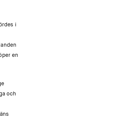
ördes i
llanden
köper en
ge
gga och
mäns