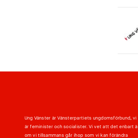
Ung Vänster är Vänsterpartiets ungdomsförbund, vi
är feminister och socialister. Vi vet att det enbart ä
om vi tillsammans går ihop som vi kan förändra