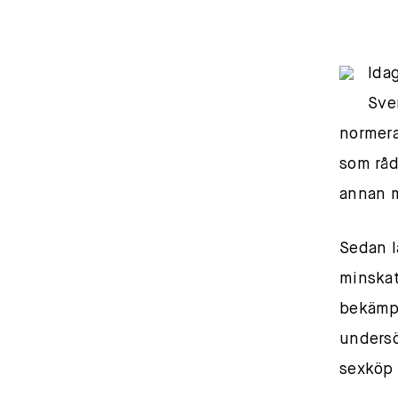
Ida
Sver
normera
som råd
annan m
Sedan l
minskat
bekämpa
undersö
sexköp 