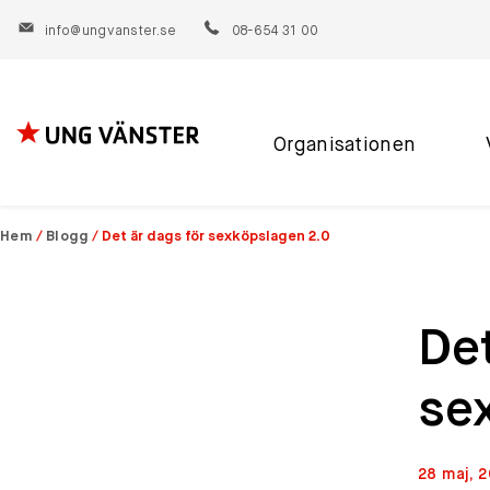
info@ungvanster.se
08-654 31 00
Organisationen
Hoppa
till
innehåll
Hem
/
Blogg
/
Det är dags för sexköpslagen 2.0
Det
se
28 maj, 