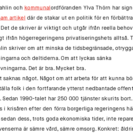
ahlin och
kommunal
ordföranden Ylva Thörn har sig
am artikel
där de stakar ut en politik för en förbättr
 Det de skriver är viktigt och utgår ifrån reella behov
gt ifrån högerregeringens privatiseringshets alltså. 
lin skriver om att minska de tidsbegränsade, otrygg
ningarna och deltiderna. Om att lyckas sänka
ivningarna. Det är bra. Mycket bra.
 saknas något. Något om att arbeta för att kunna bö
tälla folk i den fortfarande ytterst nedbantade offent
. Sedan 1990-talet har 250 000 tjänster skurits bort.
s i krisåren efter den förra borgerliga regeringens hä
 sedan dess, trots goda ekonomiska tider, inte repare
enserna är sämre vård, sämre omsorg. Konkret: åldri