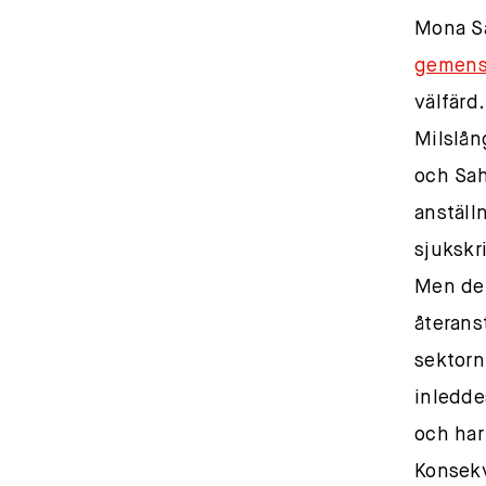
Mona S
gemens
välfärd.
Milslån
och Sah
anställ
sjukskr
Men det
återans
sektorn
inledde
och har
Konsekv