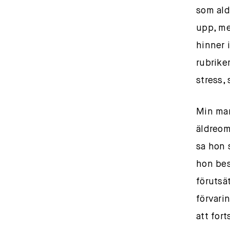
som ald
upp, me
hinner 
rubrike
stress, 
Min mam
äldreom
sa hon 
hon bes
förutsä
förvari
att for