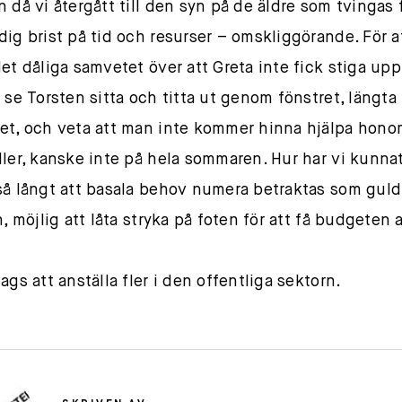
n då vi återgått till den syn på de äldre som tvingas 
dig brist på tid och resurser – omskliggörande. För a
det dåliga samvetet över att Greta inte fick stiga upp
 se Torsten sitta och titta ut genom fönstret, längta 
et, och veta att man inte kommer hinna hjälpa hono
ller, kanske inte på hela sommaren. Hur har vi kunnat
så långt att basala behov numera betraktas som gul
n, möjlig att låta stryka på foten för att få budgeten 
ags att anställa fler i den offentliga sektorn.