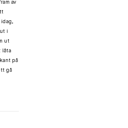
fram av
tt
 idag,
ut i
m ut
 låta
dkant på
att gå