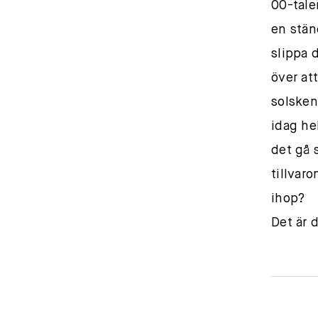
00-tale
en stän
slippa 
över att
solsken
idag he
det gå 
tillvaro
ihop?
Det är d