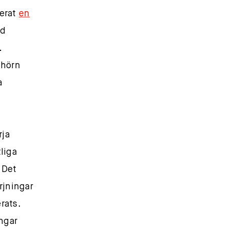
nerat
en
ad
.
Thörn
a
rja
liga
 Det
rjningar
rats.
ngar