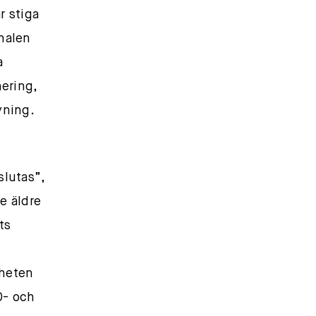
r stiga
onalen
a
nering,
ivning.
slutas”,
e äldre
ts
gheten
0- och