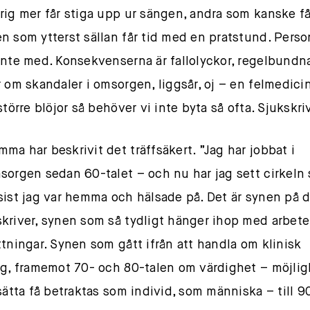
rig mer får stiga upp ur sängen, andra som kanske få
n som ytterst sällan får tid med en pratstund. Pers
inte med. Konsekvenserna är fallolyckor, regelbundn
r om skandaler i omsorgen, liggsår, oj – en felmedici
större blöjor så behöver vi inte byta så ofta. Sjukskr
ma har beskrivit det träffsäkert. ”Jag har jobbat i
sorgen sedan 60-talet – och nu har jag sett cirkeln 
sist jag var hemma och hälsade på. Det är synen på d
kriver, synen som så tydligt hänger ihop med arbete
ttningar. Synen som gått ifrån att handla om klinisk
ng, framemot 70- och 80-talen om värdighet – möjli
tsätta få betraktas som individ, som människa – till 9