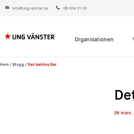
info@ungvanster.se
08-654 31 00
Organisationen
Hoppa
till
innehåll
Hem
/
Blogg
/
Det behövs fler
Det
26 mars,