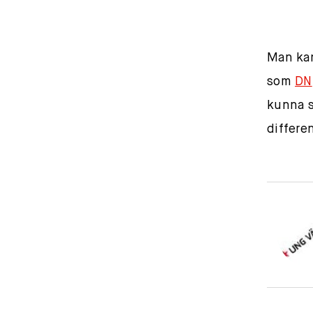
Man kan
som
DN
kunna s
differe