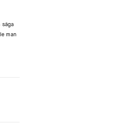
n säga
lle man