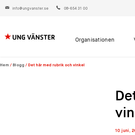
info@ungvanster.se
08-654 31 00
Organisationen
Hoppa
till
innehåll
Hem
/
Blogg
/
Det här med rubrik och vinkel
Det
vin
10 juni, 