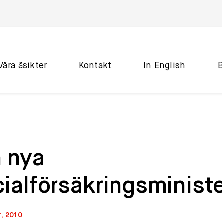
Våra åsikter
Kontakt
In English
n nya
ialförsäkringsminist
r, 2010