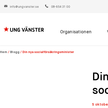
info@ungvanster.se
08-654 31 00
Organisationen
Hoppa
till
innehåll
Hem
/
Blogg
/
Din nya socialförsäkringsminister
Di
soc
5 oktobe