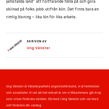
jämställda land” att fortfarande hålla på och göra
skilnad på folks jobb utifrån kön. Det finns bara en
rimlig lösning – lika lön för lika arbete.
SKRIVEN AV
Ung Vänster
Ung Vänster är Vänsterpartiets ungdomsförbund, vi är feminister
och socialister. Vi vet att det enbart är om vi tillsammans går ihop
som vi kan förändra världen. Gå med i Ung Vänster och var med
och förändra din vardag.