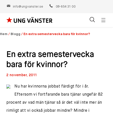
info@ungvanster.se
08-654 31 00
Öppn
Hoppa
navig
till
Hem
/
Blogg
/
En extra semestervecka bara för kvinnor?
innehåll
En extra semestervecka
bara för kvinnor?
2 november, 2011
Nu har kvinnorna jobbat färdigt för i år.
Eftersom vi fortfarande bara tjänar ungefär 82
procent av vad män tjänar så är det väl inte mer än
rimligt att vi också jobbar mindre? Mindre i