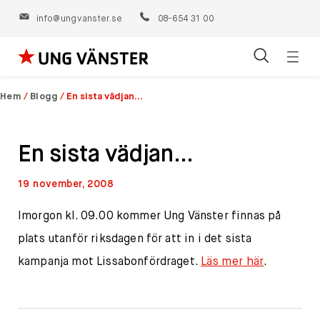
info@ungvanster.se
08-654 31 00
Öppn
Hoppa
navig
till
Hem
/
Blogg
/
En sista vädjan…
innehåll
En sista vädjan…
19 november, 2008
Imorgon kl. 09.00 kommer Ung Vänster finnas på
plats utanför riksdagen för att in i det sista
kampanja mot Lissabonfördraget.
Läs mer här
.