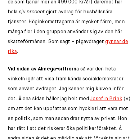
de som tjänar mer än 499 000 kr/år) däremot har
hela
sju procent
gjort avdrag för hushållsnära
tjänster. Höginkomsttagarna är mycket färre, men
många fler i den gruppen använder sig av den här
skatteförmånen. Som sagt – pigavdraget
gynnar de
rika
.
Vid sidan av Almega-siffrorn
a så var den heta
vinkeln igår att visa fram kända socialdemokrater
som använt avdraget. Jag känner mig kluven inför
det. Å ena sidan håller jag helt med
Josefin Brink
(v)
om att det kan uppfattas som hyckleri att vara mot
en politik, som man sedan drar nytta av privat. Hon
har rätt i att det riskerar öka politikerföraktet. Å
andra sidan är det en märklig sak att förvänta sig att