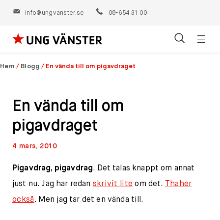
info@ungvanster.se
08-654 31 00
Öppn
Hoppa
navig
till
Hem
/
Blogg
/
En vända till om pigavdraget
innehåll
En vända till om
pigavdraget
4 mars, 2010
Pigavdrag, pigavdrag
. Det talas knappt om annat
just nu. Jag har redan
skrivit lite
om det.
Thaher
också
. Men jag tar det en vända till.