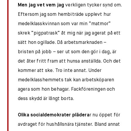
Men jag vet vem jag
verkligen tycker synd om.
Eftersom jag som hembiträde upplevt hur
medelklasskvinnan som var min ”matmor”
skrek ”pigpatrask” åt mig när jag agerat på ett
sätt hon ogillade. Då arbetsmarknaden –
bristen på jobb – ser ut som den gör i dag, är
det åter fritt fram att hunsa anställda. Och det
kommer att ske. Tro inte annat. Under
medelklasshemmets tak kan arbetsköparen
agera som hon behagar. Fackföreningen och
dess skydd är långt borta.
Olika socialdemokrater plädera
r nu öppet för
avdraget för hushållsnära tjänster. Bland annat