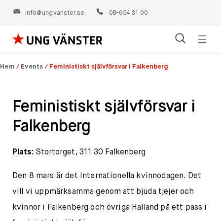
info@ungvanster.se
08-654 31 00
Öppn
Hoppa
navig
till
Hem
/
Events
/
Feministiskt självförsvar i Falkenberg
innehåll
Feministiskt självförsvar i
Falkenberg
Plats:
Stortorget, 311 30 Falkenberg
Den 8 mars är det Internationella kvinnodagen. Det
vill vi uppmärksamma genom att bjuda tjejer och
kvinnor i Falkenberg och övriga Halland på ett pass i