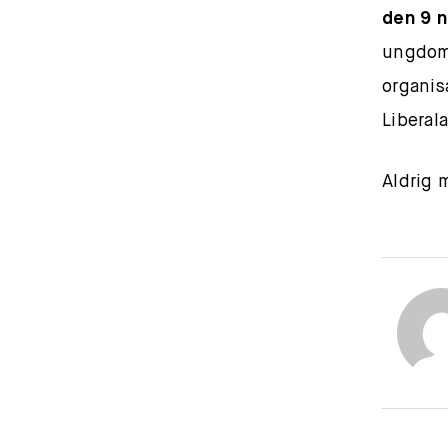
den 9 n
ungdoms
organis
Liberal
Aldrig 