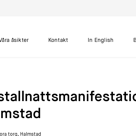
Våra åsikter
Kontakt
In English
stallnattsmanifestati
lmstad
ora torg, Halmstad