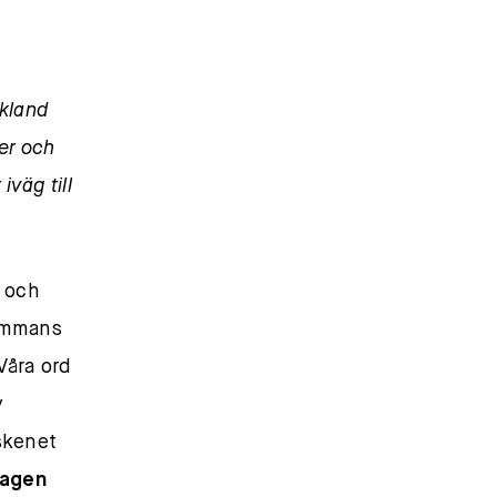
skland
er och
väg till
a och
sammans
Våra ord
v
skenet
dagen