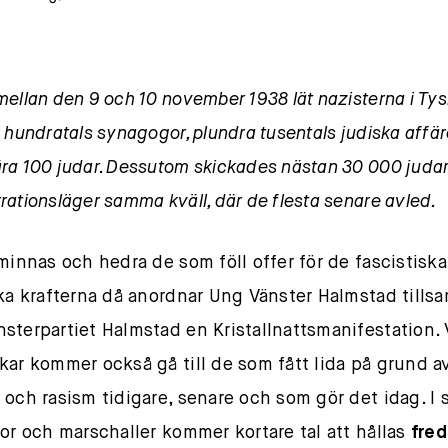
mellan den 9 och 10 november 1938 lät nazisterna i Ty
a hundratals synagogor, plundra tusentals judiska affär
ra 100 judar. Dessutom skickades nästan 30 000 judar i
rationsläger samma kväll, där de flesta senare avled.
 minnas och hedra de som föll offer för de fascistisk
ska krafterna då anordnar Ung Vänster Halmstad till
sterpartiet Halmstad en Kristallnattsmanifestation. 
kar kommer också gå till de som fått lida på grund a
 och rasism tidigare, senare och som gör det idag. I 
lor och marschaller kommer kortare tal att hållas
fre