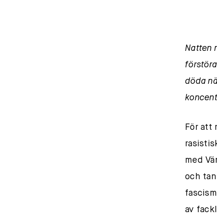
Natten 
förstör
döda nä
koncent
För att
rasisti
med Vän
och tan
fascism
av fack