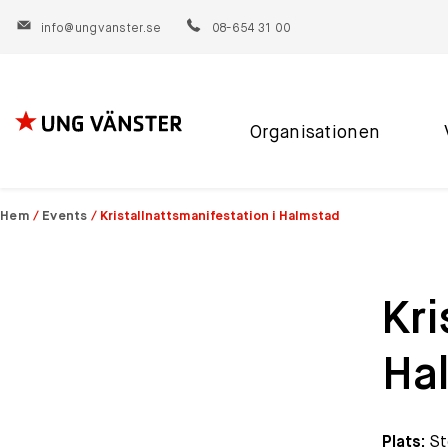
info@ungvanster.se
08-654 31 00
Organisationen
Hoppa
till
innehåll
Hem
/
Events
/
Kristallnattsmanifestation i Halmstad
Kri
Ha
Plats:
St