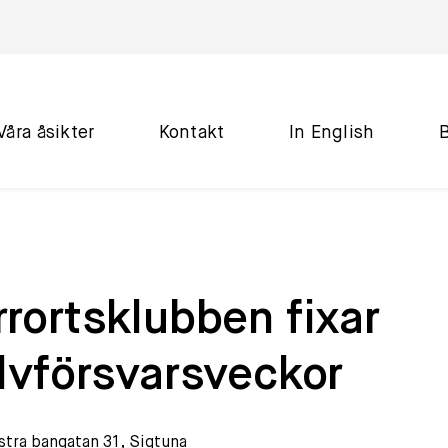
Våra åsikter
Kontakt
In English
rortsklubben fixar
lvförsvarsveckor
stra bangatan 31, Sigtuna