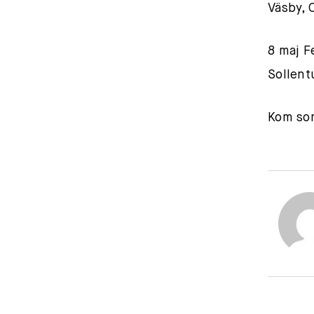
Väsby, 
8 maj F
Sollent
Kom som