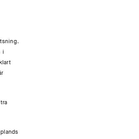
tsning.
 i
klart
är
tra
pplands