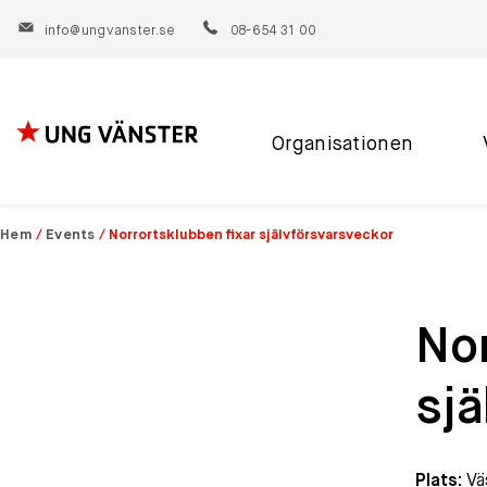
info@ungvanster.se
08-654 31 00
Organisationen
Hoppa
till
innehåll
Hem
/
Events
/
Norrortsklubben fixar självförsvarsveckor
Nor
sjä
Plats:
Vä