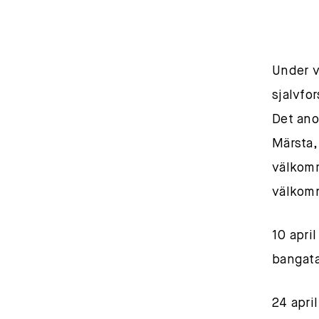
Under v
sjalvfo
Det anor
Märsta,
välkomme
välkom
10 apri
bangata
24 apri