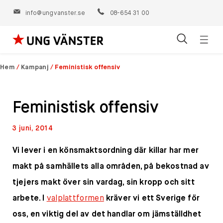
info@ungvanster.se
08-654 31 00
Öppn
Hoppa
navig
till
Hem
/
Kampanj
/
Feministisk offensiv
innehåll
Feministisk offensiv
3 juni, 2014
Vi lever i en könsmaktsordning där killar har mer
makt på samhällets alla områden, på bekostnad av
tjejers makt över sin vardag, sin kropp och sitt
arbete. I
valplattformen
kräver vi ett Sverige för
oss, en viktig del av det handlar om jämställdhet