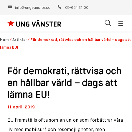
info@ungvanster.se
08-654 31 00
Öppn
Hoppa
navig
till
Hem
/
Artiklar
/
För demokrati, rättvisa och en hållbar värld – dags att
innehåll
lämna EU!
För demokrati, rättvisa och
en hållbar värld – dags att
lämna EU!
11 april, 2019
EU framställs ofta som en union som förbättrar våra
liv med mobilsurf och resemöjligheter, men