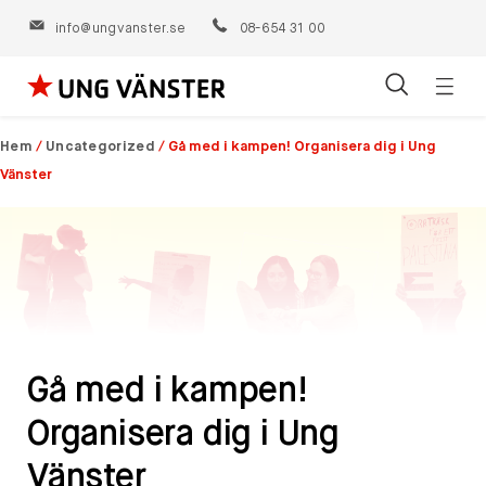
info@ungvanster.se
08-654 31 00
Öppn
Hoppa
navig
till
Hem
/
Uncategorized
/
Gå med i kampen! Organisera dig i Ung
innehåll
Vänster
Gå med i kampen!
Organisera dig i Ung
Vänster