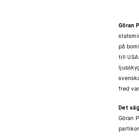
Göran 
statsmi
på bomb
till US
ljussky
svenska
fred va
Det sä
Göran P
partiko