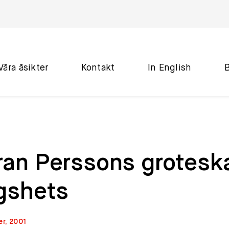
Våra åsikter
Kontakt
In English
ran Perssons grotesk
igshets
er, 2001