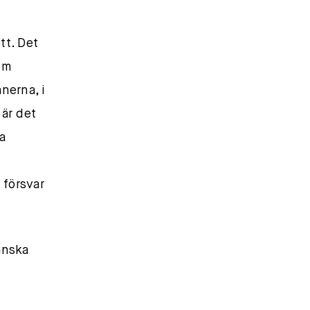
tt. Det
om
nerna, i
 är det
a
 försvar
anska