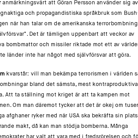
r
anmärkningsvärt att Göran Persson använder sig a
ögnaktiga och propagandistiska språkbruk som Bush
gen när han talar om de amerikanska terrorbombning
älvförsvar". Det är tämligen uppenbart att veckor av
va bombmattor och missiler riktade mot ett av värld
ste länder inte har något med självförsvar att göra.
um
kvarstår: vill man bekämpa terrorismen i världen s
ombningar bland det sämsta, mest kontraproduktiv
a. Att ta ställning mot kriget är att ta kampen mot
smen. Om man däremot tycker att det är okej om tuse
ga afghaner ryker med när USA ska bekräfta sin plat
rande makt, då kan man stödja bomberna. Många
emokrater har valt att vara med i fredsrörelsen och 