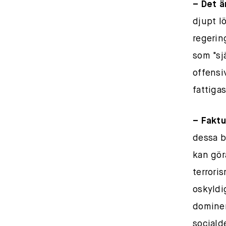
– Det ä
djupt l
regerin
som "sj
offensi
fattiga
– Fakt
dessa b
kan gör
terrori
oskyldi
domine
sociald