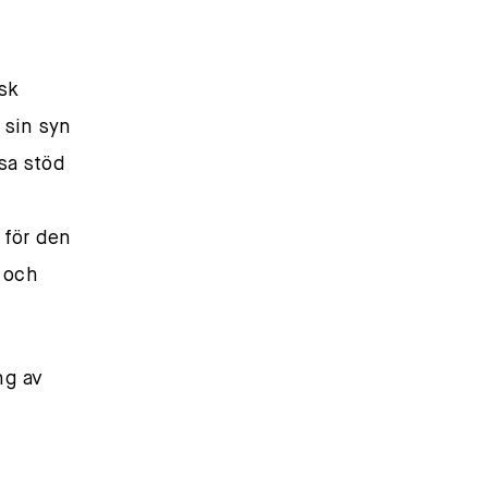
sk
 sin syn
sa stöd
 för den
t och
ng av