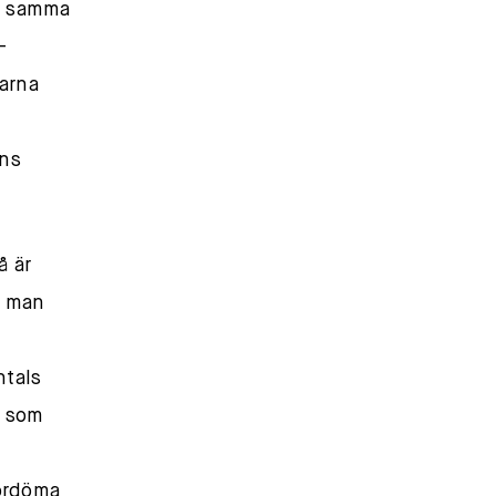
v samma
-
arna
ens
å är
a man
ntals
s som
fördöma