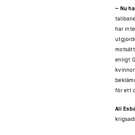
– Nu ha
taliban
har int
utgjord
motsätt
enligt 
kvinnor
beklämm
för ett 
Ali Esb
krigsad