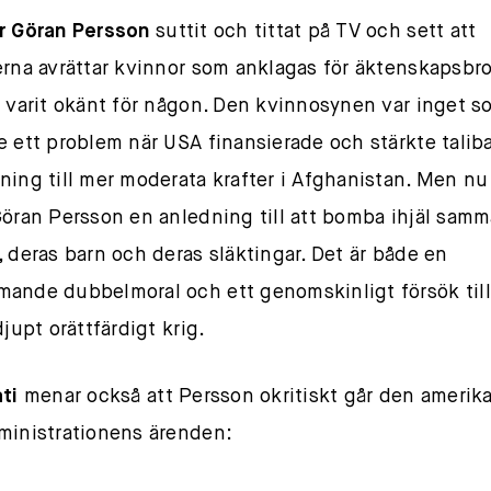
r Göran Persson
suttit och tittat på TV och sett att
erna avrättar kvinnor som anklagas för äktenskapsbro
e varit okänt för någon. Den kvinnosynen var inget s
e ett problem när USA finansierade och stärkte taliba
ning till mer moderata krafter i Afghanistan. Men nu
Göran Persson en anledning till att bomba ihjäl samm
, deras barn och deras släktingar. Det är både en
ande dubbelmoral och ett genomskinligt försök till
djupt orättfärdigt krig.
ati
menar också att Persson okritiskt går den amerik
ministrationens ärenden: