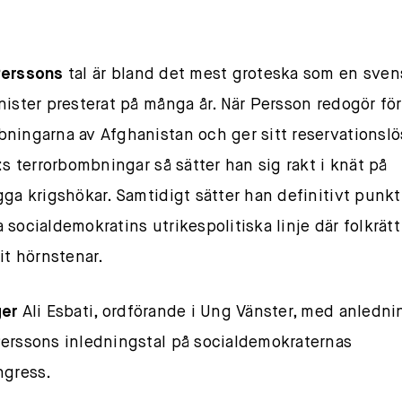
Perssons
tal är bland det mest groteska som en sven
nister presterat på många år. När Persson redogör för
ningarna av Afghanistan och ger sitt reservationslö
A:s terrorbombningar så sätter han sig rakt i knät på
gga krigshökar. Samtidigt sätter han definitivt punkt
 socialdemokratins utrikespolitiska linje där folkrät
rit hörnstenar.
ger
Ali Esbati, ordförande i Ung Vänster, med anledni
erssons inledningstal på socialdemokraternas
ngress.