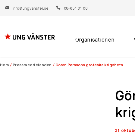
info@ungvanster.se
08-654 31 00
Organisationen
Hoppa
till
innehåll
Hem
/
Pressmeddelanden
/
Göran Perssons groteska krigshets
Gö
kr
31 oktob