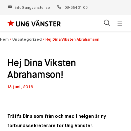
info@ungvanster.se
08-654 31 00
Öppn
Hoppa
navig
till
Hem
/
Uncategorized
/
Hej Dina Viksten Abrahamson!
innehåll
Hej Dina Viksten
Abrahamson!
13 juni, 2016
Träffa Dina som från och med i helgen är ny
förbundssekreterare för Ung Vänster.