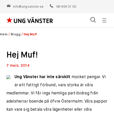
info@ungvanster.se
08-654 31 00
Öppn
Hoppa
navig
till
Hem
/
Blogg
/
Hej Muf!
innehåll
Hej Muf!
7 mars, 2014
Ung Vänster har inte särskilt
mycket pengar. Vi
är ett fattigt förbund, vars styrka är våra
medlemmar. Vi får inga hemliga partibidrag från
adelsherrar boende på öfvre Östermalm. Våra pappor
kan vare sig betala våra lägenheter eller våra