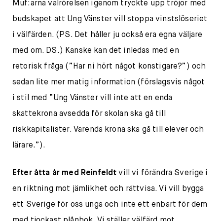
Muf:arna valrörelsen igenom tryckte upp tröjor med
budskapet att Ung Vänster vill stoppa vinstslöseriet
i välfärden. (PS. Det håller ju också era egna väljare
med om. DS.) Kanske kan det inledas med en
retorisk fråga (”Har ni hört något konstigare?”) och
sedan lite mer matig information (förslagsvis något
i stil med ”Ung Vänster vill inte att en enda
skattekrona avsedda för skolan ska gå till
riskkapitalister. Varenda krona ska gå till elever och
lärare.”).
Efter åtta år med Reinfeldt
vill vi förändra Sverige i
en riktning mot jämlikhet och rättvisa. Vi vill bygga
ett Sverige för oss unga och inte ett enbart för dem
med tjockast plånbok. Vi ställer välfärd mot