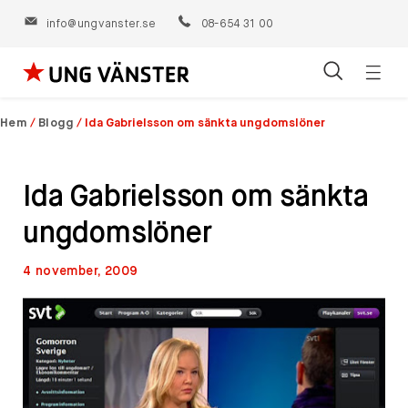
info@ungvanster.se
08-654 31 00
Öppn
Hoppa
navig
till
Hem
/
Blogg
/
Ida Gabrielsson om sänkta ungdomslöner
innehåll
Ida Gabrielsson om sänkta
ungdomslöner
4 november, 2009