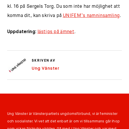
kl. 16 på Sergels Torg. Du som inte har möjlighet att
komma dit, kan skriva på
UNIFEM’s namninsamling
.
Uppdatering:
lästips på ämnet
.
SKRIVEN AV
Ung Vänster
Ung Vänster är Vänsterpartiets ungdomsförbund, vi är feminister
och socialister. Vi vet att det enbart är om vi tillsammans går ihop
som vi kan förändra världen. Gå med i Ung Vänster och var med