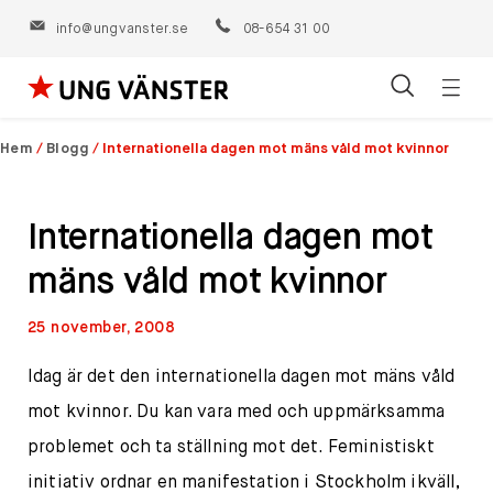
info@ungvanster.se
08-654 31 00
Öppn
Hoppa
navig
till
Hem
/
Blogg
/
Internationella dagen mot mäns våld mot kvinnor
innehåll
Internationella dagen mot
mäns våld mot kvinnor
25 november, 2008
Idag är det den internationella dagen mot mäns våld
mot kvinnor. Du kan vara med och uppmärksamma
problemet och ta ställning mot det. Feministiskt
initiativ ordnar en manifestation i Stockholm ikväll,