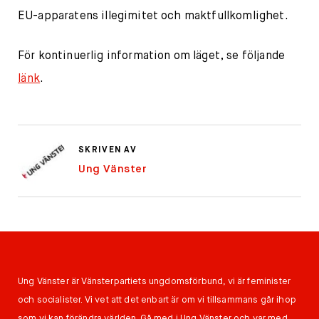
EU-apparatens illegimitet och maktfullkomlighet.
För kontinuerlig information om läget, se följande
länk
.
SKRIVEN AV
Ung Vänster
Ung Vänster är Vänsterpartiets ungdomsförbund, vi är feminister
och socialister. Vi vet att det enbart är om vi tillsammans går ihop
som vi kan förändra världen. Gå med i Ung Vänster och var med