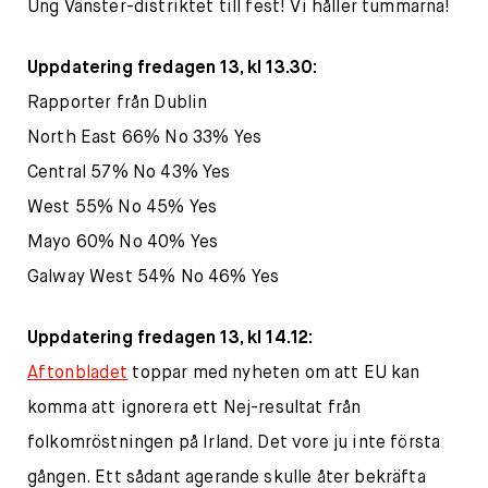
Ung Vänster-distriktet till fest! Vi håller tummarna!
Uppdatering fredagen 13, kl 13.30:
Rapporter från Dublin
North East 66% No 33% Yes
Central 57% No 43% Yes
West 55% No 45% Yes
Mayo 60% No 40% Yes
Galway West 54% No 46% Yes
Uppdatering fredagen 13, kl 14.12:
Aftonbladet
toppar med nyheten om att EU kan
komma att ignorera ett Nej-resultat från
folkomröstningen på Irland. Det vore ju inte första
gången. Ett sådant agerande skulle åter bekräfta