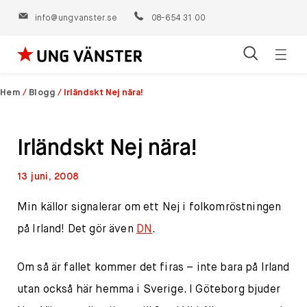
info@ungvanster.se
08-654 31 00
Öppn
Hoppa
navig
till
Hem
/
Blogg
/
Irländskt Nej nära!
innehåll
Irländskt Nej nära!
13 juni, 2008
Min källor signalerar om ett Nej i folkomröstningen
på Irland! Det gör även
DN
.
Om så är fallet kommer det firas – inte bara på Irland
utan också här hemma i Sverige. I Göteborg bjuder