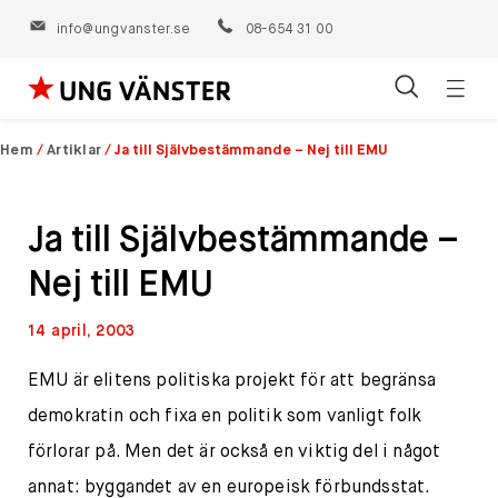
info@ungvanster.se
08-654 31 00
Öppn
Hoppa
navig
till
Hem
/
Artiklar
/
Ja till Självbestämmande – Nej till EMU
innehåll
Ja till Självbestämmande –
Nej till EMU
14 april, 2003
EMU är elitens politiska projekt för att begränsa
demokratin och fixa en politik som vanligt folk
förlorar på. Men det är också en viktig del i något
annat: byggandet av en europeisk förbundsstat.