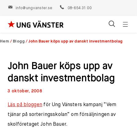
info@ungvanster.se
08-654 31 00
Öppn
Hoppa
navig
till
Hem
/
Blogg
/
John Bauer köps upp av danskt investmentbolag
innehåll
John Bauer köps upp av
danskt investmentbolag
3 oktober, 2008
Läs på bloggen
för Ung Vänsters kampanj ”Vem
tjänar på sorteringsskolan” om försäljningen av
skolföretaget John Bauer.