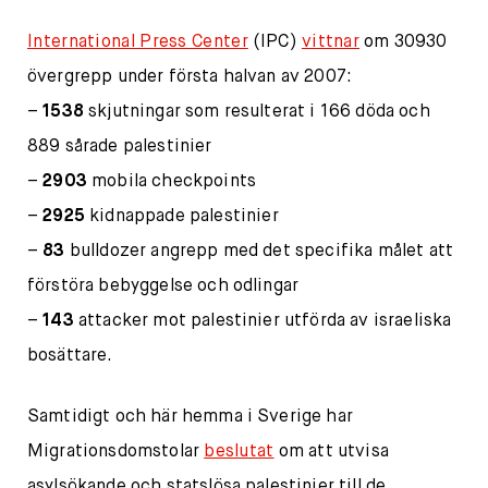
International Press Center
(IPC)
vittnar
om 30930
övergrepp under första halvan av 2007:
–
1538
skjutningar som resulterat i 166 döda och
889 sårade palestinier
–
2903
mobila checkpoints
–
2925
kidnappade palestinier
–
83
bulldozer angrepp med det specifika målet att
förstöra bebyggelse och odlingar
–
143
attacker mot palestinier utförda av israeliska
bosättare.
Samtidigt och här hemma i Sverige har
Migrationsdomstolar
beslutat
om att utvisa
asylsökande och statslösa palestinier till de