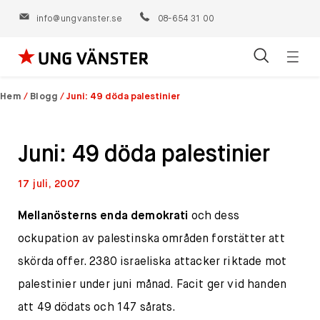
info@ungvanster.se
08-654 31 00
Öppn
Hoppa
navig
till
Hem
/
Blogg
/
Juni: 49 döda palestinier
innehåll
Juni: 49 döda palestinier
17 juli, 2007
Mellanösterns enda demokrati
och dess
ockupation av palestinska områden forstätter att
skörda offer. 2380 israeliska attacker riktade mot
palestinier under juni månad. Facit ger vid handen
att 49 dödats och 147 sårats.