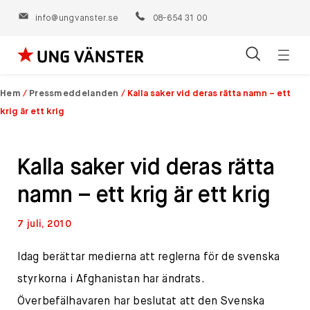
info@ungvanster.se
08-654 31 00
Öppn
Hoppa
navig
till
Hem
/
Pressmeddelanden
/
Kalla saker vid deras rätta namn – ett
innehåll
krig är ett krig
Kalla saker vid deras rätta
namn – ett krig är ett krig
7 juli, 2010
Idag berättar medierna att reglerna för de svenska
styrkorna i Afghanistan har ändrats.
Överbefälhavaren har beslutat att den Svenska