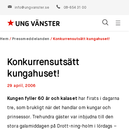
info@ungvanster.se
08-654 31 00
Öppn
Hoppa
navig
till
Hem
/
Pressmeddelanden
/
Konkurrensutsätt kungahuset!
innehåll
Konkurrensutsätt
kungahuset!
29 april, 2006
Kungen fyller 60 år och kalaset
har firats i dagarna
tre, som brukligt när det handlar om kungar och
prinsessor. Trehundra gäster var inbjudna till den
stora galamiddagen på Drott-ning-holm i lördags –